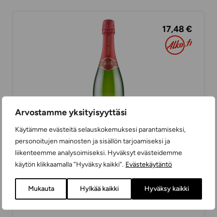
17,48 €
Arvostamme yksityisyyttäsi
Käytämme evästeitä selauskokemuksesi parantamiseksi,
personoitujen mainosten ja sisällön tarjoamiseksi ja
liikenteemme analysoimiseksi. Hyväksyt evästeidemme
Bernard-Massard Cuvée de l’Ecusson
käytön klikkaamalla ”Hyväksy kaikki”.
Evästekäytäntö
KUOHUVIINIT
ERITTÄIN KUIVA
75 cl
LUXEMBURG
Mukauta
Hylkää kaikki
Hyväksy kaikki