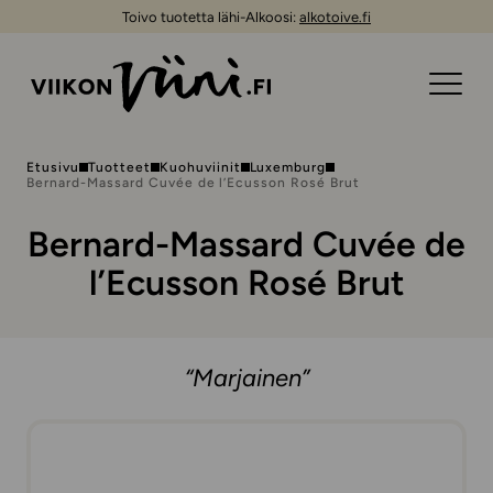
Toivo tuotetta lähi-Alkoosi:
alkotoive.fi
Etusivu
Tuotteet
Kuohuviinit
Luxemburg
Bernard-Massard Cuvée de l’Ecusson Rosé Brut
Bernard-Massard Cuvée de
l’Ecusson Rosé Brut
“Marjainen”