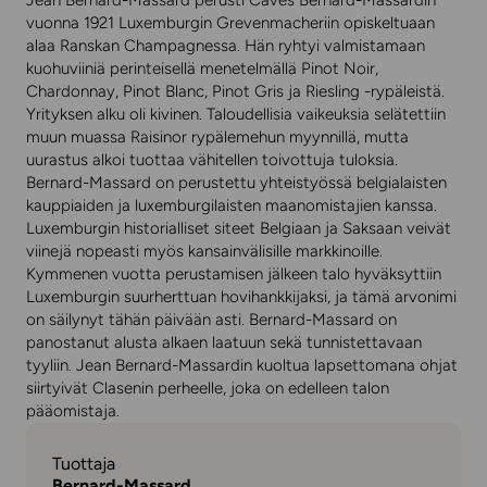
Jean Bernard-Massard perusti Caves Bernard-Massardin
vuonna 1921 Luxemburgin Grevenmacheriin opiskeltuaan
alaa Ranskan Champagnessa. Hän ryhtyi valmistamaan
kuohuviiniä perinteisellä menetelmällä Pinot Noir,
Chardonnay, Pinot Blanc, Pinot Gris ja Riesling -rypäleistä.
Yrityksen alku oli kivinen. Taloudellisia vaikeuksia selätettiin
muun muassa Raisinor rypälemehun myynnillä, mutta
uurastus alkoi tuottaa vähitellen toivottuja tuloksia.
Bernard-Massard on perustettu yhteistyössä belgialaisten
kauppiaiden ja luxemburgilaisten maanomistajien kanssa.
Luxemburgin historialliset siteet Belgiaan ja Saksaan veivät
viinejä nopeasti myös kansainvälisille markkinoille.
Kymmenen vuotta perustamisen jälkeen talo hyväksyttiin
Luxemburgin suurherttuan hovihankkijaksi, ja tämä arvonimi
on säilynyt tähän päivään asti. Bernard-Massard on
panostanut alusta alkaen laatuun sekä tunnistettavaan
tyyliin. Jean Bernard-Massardin kuoltua lapsettomana ohjat
siirtyivät Clasenin perheelle, joka on edelleen talon
pääomistaja.
Tuottaja
Bernard-Massard