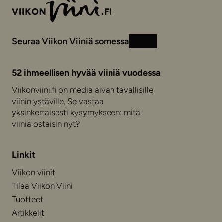
Seuraa Viikon Viiniä somessa
Instagram
Facebook
52 ihmeellisen hyvää viiniä vuodessa
Viikonviini.fi on media aivan tavallisille
viinin ystäville. Se vastaa
yksinkertaisesti kysymykseen: mitä
viiniä ostaisin nyt?
Linkit
Viikon viinit
Tilaa Viikon Viini
Tuotteet
Artikkelit