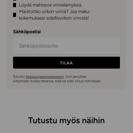
Löydä mahtavia viinielämyksiä
Maistoitko viikon viiniä? Jaa maku-
kokemuksesi edellisviikon viinistä!
Sähköpostisi
TILAA
Tutustu
tietosuojaselosteeseen
. Voit peruttaa
liittymisen koska tahansa, eikä se sido sinua mihinkään.
Tutustu myös näihin