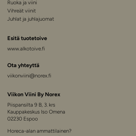
Ruoka ja viini
Vihreät viinit
Juhlat ja juhlajuomat
Esitä tuotetoive
www.alkotoive.fi
Ota yhteyttä
viikonviini@norex.fi
Viikon Viini By Norex
Piispansilta 9 B, 3. krs
Kauppakeskus Iso Omena
02230 Espoo
Horeca-alan ammattilainen?