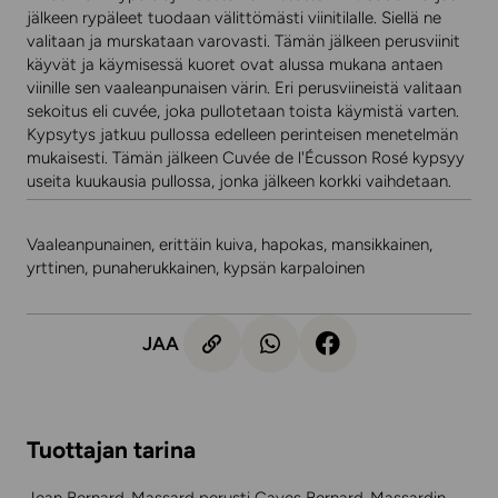
jälkeen rypäleet tuodaan välittömästi viinitilalle. Siellä ne
valitaan ja murskataan varovasti. Tämän jälkeen perusviinit
käyvät ja käymisessä kuoret ovat alussa mukana antaen
viinille sen vaaleanpunaisen värin. Eri perusviineistä valitaan
sekoitus eli cuvée, joka pullotetaan toista käymistä varten.
Kypsytys jatkuu pullossa edelleen perinteisen menetelmän
mukaisesti. Tämän jälkeen Cuvée de l'Écusson Rosé kypsyy
useita kuukausia pullossa, jonka jälkeen korkki vaihdetaan.
Vaaleanpunainen, erittäin kuiva, hapokas, mansikkainen,
yrttinen, punaherukkainen, kypsän karpaloinen
JAA
Tuottajan tarina