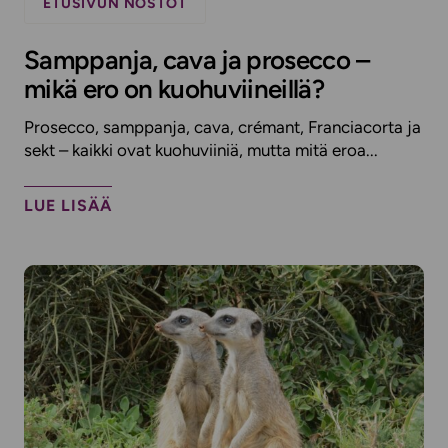
ETUSIVUN NOSTOT
Samppanja, cava ja prosecco –
mikä ero on kuohuviineillä?
Prosecco, samppanja, cava, crémant, Franciacorta ja
sekt – kaikki ovat kuohuviiniä, mutta mitä eroa...
LUE LISÄÄ