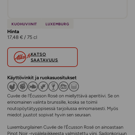
KUOHUVIINIT
LUXEMBURG
Hinta
17,48 € / 75 cl
KATSO
SAATAVUUS
Käyttövinkit ja ruokasuositukset
Cuvée de l'Écusson Rosé on miellyttävä aperitiivi. Se on
erinomainen valinta brunssille, koska se toimii
noutopöytätyyppisessä tarjoilussa erinomaisesti. Myös
miedot juustot sopivat hyvin sen seuraan.
Luxemburgilainen Cuvée de l'Écusson Rosé on ainoastaan
Pinot Noir -rypälelajikkeesta valmistettu viini. Sadonkorjuun