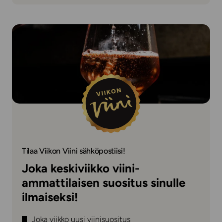
Tilaa Viikon Viini sähköpostiisi!
Joka keskiviikko viini-
ammattilaisen suositus sinulle
ilmaiseksi!
Joka viikko uusi viinisuositus