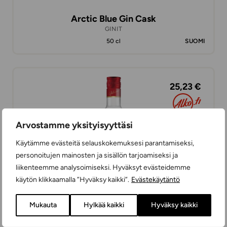
Arctic Blue Gin Cask
GINIT
50 cl
SUOMI
25,23 €
Arvostamme yksityisyyttäsi
Käytämme evästeitä selauskokemuksesi parantamiseksi,
personoitujen mainosten ja sisällön tarjoamiseksi ja
liikenteemme analysoimiseksi. Hyväksyt evästeidemme
käytön klikkaamalla ”Hyväksy kaikki”.
Evästekäytäntö
Mukauta
Hylkää kaikki
Hyväksy kaikki
Gibsons Gin