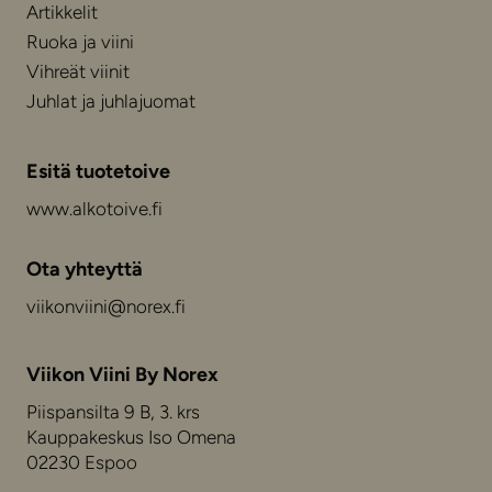
Artikkelit
Ruoka ja viini
Vihreät viinit
Juhlat ja juhlajuomat
Esitä tuotetoive
www.alkotoive.fi
Ota yhteyttä
viikonviini@norex.fi
Viikon Viini By Norex
Piispansilta 9 B, 3. krs
Kauppakeskus Iso Omena
02230 Espoo