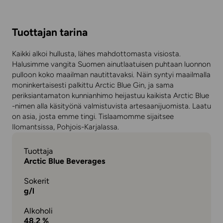
Tuottajan tarina
Kaikki alkoi hullusta, lähes mahdottomasta visiosta.
Halusimme vangita Suomen ainutlaatuisen puhtaan luonnon
pulloon koko maailman nautittavaksi. Näin syntyi maailmalla
moninkertaisesti palkittu Arctic Blue Gin, ja sama
periksiantamaton kunnianhimo heijastuu kaikista Arctic Blue
-nimen alla käsityönä valmistuvista artesaanijuomista. Laatu
on asia, josta emme tingi. Tislaamomme sijaitsee
Ilomantsissa, Pohjois-Karjalassa.
Tuottaja
Arctic Blue Beverages
Sokerit
g/l
Alkoholi
48.2 %