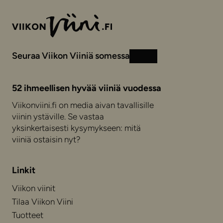
Seuraa Viikon Viiniä somessa
Instagram
Facebook
52 ihmeellisen hyvää viiniä vuodessa
Viikonviini.fi on media aivan tavallisille
viinin ystäville. Se vastaa
yksinkertaisesti kysymykseen: mitä
viiniä ostaisin nyt?
Linkit
Viikon viinit
Tilaa Viikon Viini
Tuotteet