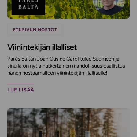
ETUSIVUN NOSTOT
Viinintekijän illalliset
Parés Baltàn Joan Cusiné Carol tulee Suomeen ja
sinulla on nyt ainutkertainen mahdollisuus osallistua
hänen hostaamalleen viinintekijän illalliselle!​
LUE LISÄÄ