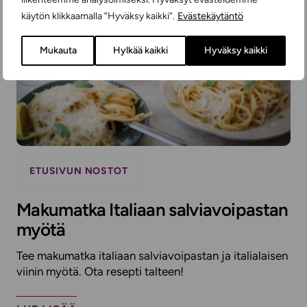
käytön klikkaamalla ”Hyväksy kaikki”.
Evästekäytäntö
Mukauta
Hylkää kaikki
Hyväksy kaikki
ETUSIVUN NOSTOT
Makumatka Italiaan salviavoipastan
myötä
Tee makumatka italiaan salviavoipastan ja italialaisen
viinin myötä. Ota resepti talteen!