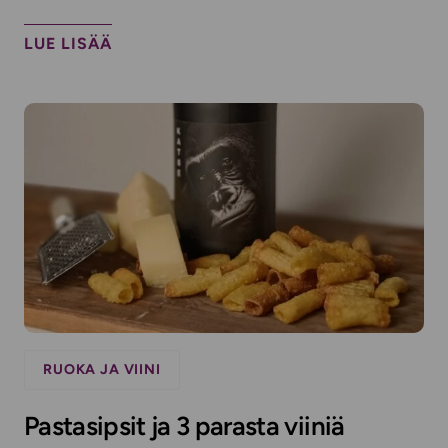
LUE LISÄÄ
RUOKA JA VIINI
Pastasipsit ja 3 parasta viiniä