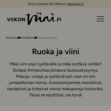
Toivo tuotetta lähi-Alkoosi:
alkotoive.fi
Etusivu
Artikkelit
Ruoka ja viini
Ruoka ja viini
Mikä viini sopii syötävälle ja mikä syötävä viinille?
Siinäpä ihmiskuntaa piinaava ikuisuuskysymys.
Makuja, viinejä ja syötäviä kun vaan on niin
jumalattoman monia. Asiantuntijamme maistelivat,
haistelivat ja totesivat monia makupareja loistaviksi.
Tässä ne käyttöösi, ole hyvä!