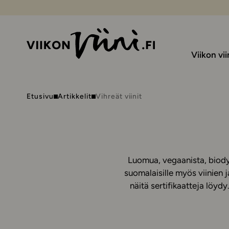
Viikon vii
Etusivu
Artikkelit
Vihreät viinit
Luomua, vegaanista, biodyn
suomalaisille myös viinien j
näitä sertifikaatteja löyd