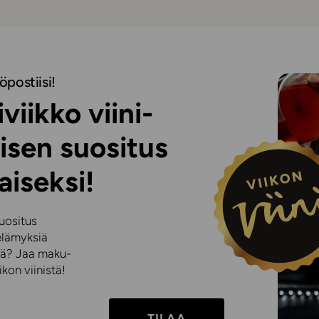
öpostiisi!
viikko viini-
isen suositus
aiseksi!
suositus
elämyksiä
iniä? Jaa maku-
kon viinistä!
TILAA