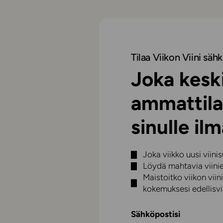
Tilaa Viikon Viini sähk
Joka keski
ammattila
sinulle ilm
Joka viikko uusi viini
Löydä mahtavia viini
Maistoitko viikon vi
kokemuksesi edellisvii
Sähköpostisi