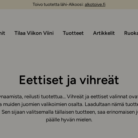
Toivo tuotetta lähi-Alkoosi:
alkotoive.fi
nit
Tilaa Viikon Viini
Tuotteet
Artikkelit
Ruoka 
Eettiset ja vihreät
aamista, reilusti tuotettua… Vihreät ja eettiset valinnat ova
a muiden juomien valikoimien osalta. Laadultaan nämä tuotteet
y. Sen sijaan valitsemalla tällaisen tuotteen, saa erinomaisen 
päälle hyvän mielen.