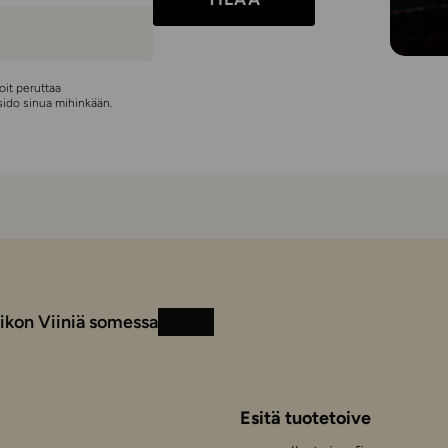
Voit peruttaa
 sido sinua mihinkään.
ikon Viiniä somessa
Instagram
Facebook
Esitä tuotetoive