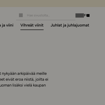
FI
Instagram
Facebook
ja viini
Vihreät viinit
Juhlat ja juhlajuomat
t nykyään arkipäivää meille
 eivät eroa niistä, joilta ei
juoman lisäksi vielä kaupan