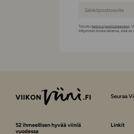
Tutustu
tietosuojaselosteeseen
. 
liittymisen koska tahansa, eikä se
Seuraa Vi
52 ihmeellisen hyvää viiniä
Linkit
vuodessa