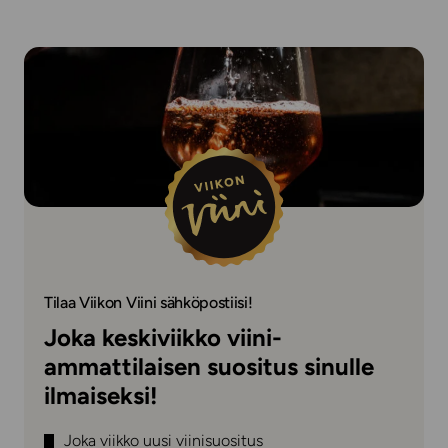
Tilaa Viikon Viini sähköpostiisi!
Joka keskiviikko viini-
ammattilaisen suositus sinulle
ilmaiseksi!
Joka viikko uusi viinisuositus