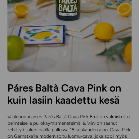
Páres Baltà Cava Pink on
kuin lasiin kaadettu kesä
Vaaleanpunainen
Parés Baltà Cava Pink Brut
on valmistettu
perinteisellä pullokäymismenetelmällä. Viini on saanut
kehittyä sakan päällä pullossa 18 kuukauden ajan. Cava Pink
on Garnatxa’lla modernisoitu luomu-cava, joka sopii myös