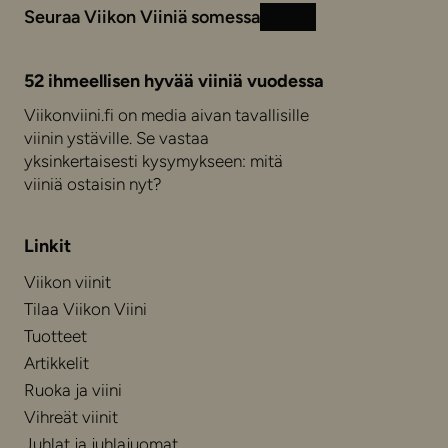
Seuraa Viikon Viiniä somessa
Instagram
Facebook
52 ihmeellisen hyvää viiniä vuodessa
Viikonviini.fi on media aivan tavallisille
viinin ystäville. Se vastaa
yksinkertaisesti kysymykseen: mitä
viiniä ostaisin nyt?
Linkit
Viikon viinit
Tilaa Viikon Viini
Tuotteet
Artikkelit
Ruoka ja viini
Vihreät viinit
Juhlat ja juhlajuomat