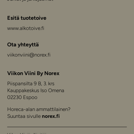
Esitä tuotetoive
www.alkotoive.fi
Ota yhteyttä
viikonviini@norex.fi
Viikon Viini By Norex
Piispansilta 9 B, 3. krs
Kauppakeskus Iso Omena
02230 Espoo
Horeca-alan ammattilainen?
Suuntaa sivulle
norex.fi