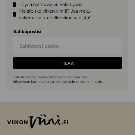
Löydä mahtavia viinielämyksiä
Maistoitko viikon viiniä? Jaa maku-
kokemuksesi edellisviikon viinistä!
Sähköpostisi
TILAA
Tutustu
tietosuojaselosteeseen
. Voit peruttaa
liittymisen koska tahansa, eikä se sido sinua mihinkään.