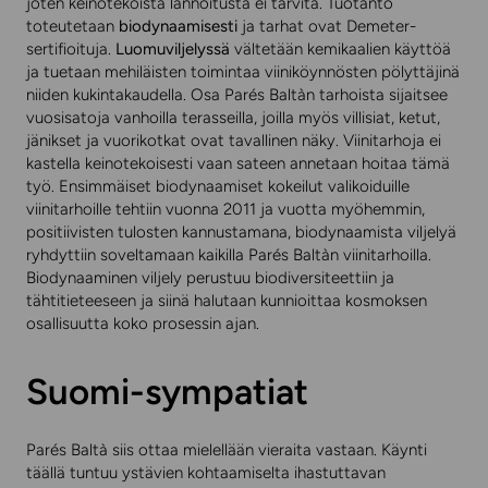
joten keinotekoista lannoitusta ei tarvita. Tuotanto
toteutetaan
biodynaamisesti
ja tarhat ovat Demeter-
sertifioituja.
Luomuviljelyssä
vältetään kemikaalien käyttöä
ja tuetaan mehiläisten toimintaa viiniköynnösten pölyttäjinä
niiden kukintakaudella. Osa Parés Baltàn tarhoista sijaitsee
vuosisatoja vanhoilla terasseilla, joilla myös villisiat, ketut,
jänikset ja vuorikotkat ovat tavallinen näky. Viinitarhoja ei
kastella keinotekoisesti vaan sateen annetaan hoitaa tämä
työ. Ensimmäiset biodynaamiset kokeilut valikoiduille
viinitarhoille tehtiin vuonna 2011 ja vuotta myöhemmin,
positiivisten tulosten kannustamana, biodynaamista viljelyä
ryhdyttiin soveltamaan kaikilla Parés Baltàn viinitarhoilla.
Biodynaaminen viljely perustuu biodiversiteettiin ja
tähtitieteeseen ja siinä halutaan kunnioittaa kosmoksen
osallisuutta koko prosessin ajan.
Suomi-sympatiat
Parés Baltà siis ottaa mielellään vieraita vastaan. Käynti
täällä tuntuu ystävien kohtaamiselta ihastuttavan