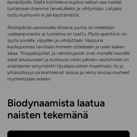
läsnäolijoille. Kieltä kutitteleva kupliva nektari saa meidät
tuntemaan itsemme tervetulleiksi ja viihtymään. Lahjaksi
tuotu kuohuviini ei jää käyttämättä.
Äitienpäivän aamiaisella sihisevä juoma on mielellään
vaaleanpunaista ja tunnelma on taattu. Myös aperitiivin on
syytä poreilla, viipyillen ja viihdyttäen. Vappuna
kuohujuomaa tarvitaan moneen otteeseen ja usein kaiken
aikaa. Ylioppilasjuhlat ja valmistujaiset ovat monelle nuorelle
askel aikuisuuteen ja kuohuvan viinin julkinen nauttiminen on
eräänlainen siirtymäriitti täysikasvuisten maailmaan. Ilo ja
yhteisöllisyys pirskahtelevat lasissa ja riemu siivoaa murheet
myöhempään arkeen.
Biodynaamista laatua
naisten tekemänä