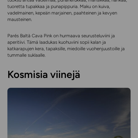
tuoksu antaa vadelmaa, punaherukkaa, mansikkaa, nahkaa,
tuoretta tupakkaa ja punapippuria. Maku on kuiva,
vadelmainen, kepeän marjainen, paahteinen ja kevyen
mausteinen.
Parés Baltà Cava Pink on hurmaava seurusteluviini ja
aperitiivi. Tämä laadukas kuohuviini sopii kalan ja
katkarapujen kera, tapaksille, miedoille vuohenjuustoille ja
tummalle suklaalle.
Kosmisia viinejä