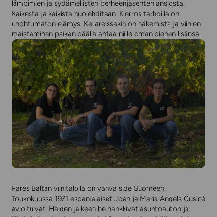
lämpimien ja sydämellisten perheenjäsenten ansiosta.
Kaikesta ja kaikista huolehditaan. Kierros tarhoilla on
unohtumaton elämys. Kellareissakin on näkemistä ja viinien
maistaminen paikan päällä antaa niille oman pienen lisänsä.
Parés Baltàn viinitalolla on vahva side Suomeen.
Toukokuussa 1971 espanjalaiset Joan ja Maria Angels Cusiné
avioituivat. Häiden jälkeen he hankkivat asuntoauton ja