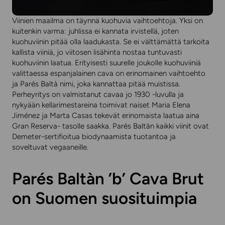
Viinien maailma on täynnä kuohuvia vaihtoehtoja. Yksi on
kuitenkin varma: juhlissa ei kannata irvistellä, joten
kuohuviinin pitää olla laadukasta. Se ei välttämättä tarkoita
kallista viiniä, jo viitosen lisähinta nostaa tuntuvasti
kuohuviinin laatua. Erityisesti suurelle joukolle kuohuviiniä
valittaessa espanjalainen cava on erinomainen vaihtoehto
ja Parés Baltà nimi, joka kannattaa pitää muistissa.
Perheyritys on valmistanut cavaa jo 1930 -luvulla ja
nykyään kellarimestareina toimivat naiset Maria Elena
Jiménez ja Marta Casas tekevät erinomaista laatua aina
Gran Reserva- tasolle saakka. Parés Baltàn kaikki viinit ovat
Demeter-sertifioitua biodynaamista tuotantoa ja
soveltuvat vegaaneille.
Parés Baltàn ’b’ Cava Brut
on Suomen suosituimpia