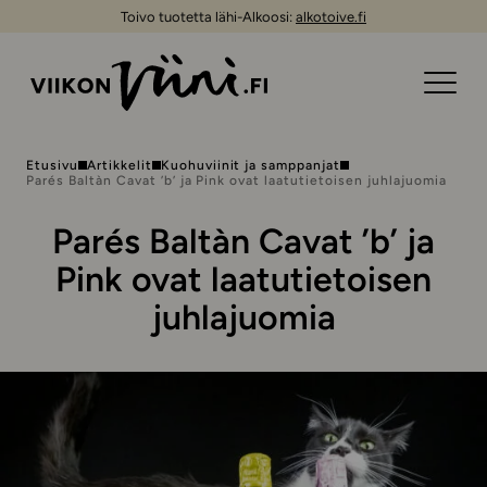
Toivo tuotetta lähi-Alkoosi:
alkotoive.fi
Etusivu
Artikkelit
Kuohuviinit ja samppanjat
Parés Baltàn Cavat ’b’ ja Pink ovat laatutietoisen juhlajuomia
Parés Baltàn Cavat ’b’ ja
Pink ovat laatutietoisen
juhlajuomia