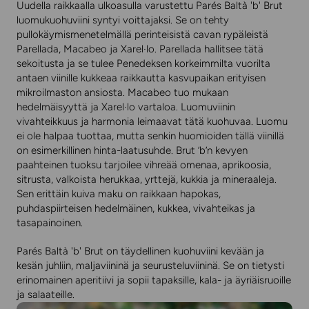
Uudella raikkaalla ulkoasulla varustettu
Parés Baltà 'b' Brut
luomukuohuviini syntyi voittajaksi. Se on tehty
pullokäymismenetelmällä perinteisistä cavan rypäleistä
Parellada, Macabeo ja Xarel·lo. Parellada hallitsee tätä
sekoitusta ja se tulee Penedeksen korkeimmilta vuorilta
antaen viinille kukkeaa raikkautta kasvupaikan erityisen
mikroilmaston ansiosta. Macabeo tuo mukaan
hedelmäisyyttä ja Xarel·lo vartaloa. Luomuviinin
vivahteikkuus ja harmonia leimaavat tätä kuohuvaa. Luomu
ei ole halpaa tuottaa, mutta senkin huomioiden tällä viinillä
on esimerkillinen hinta-laatusuhde. Brut ’b’n kevyen
paahteinen tuoksu tarjoilee vihreää omenaa, aprikoosia,
sitrusta, valkoista herukkaa, yrttejä, kukkia ja mineraaleja.
Sen erittäin kuiva maku on raikkaan hapokas,
puhdaspiirteisen hedelmäinen, kukkea, vivahteikas ja
tasapainoinen.
Parés Baltà 'b' Brut on täydellinen kuohuviini kevään ja
kesän juhliin, maljaviininä ja seurusteluviininä. Se on tietysti
erinomainen aperitiivi ja sopii tapaksille, kala- ja äyriäisruoille
ja salaateille.