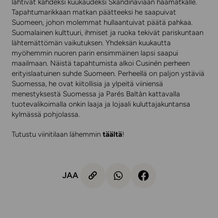
lähtivät kahdeksi kuukaudeksi Skandinaviaan häämatkalle.
Tapahtumarikkaan matkan päätteeksi he saapuivat
Suomeen, johon molemmat hullaantuivat päätä pahkaa.
Suomalainen kulttuuri, ihmiset ja ruoka tekivät pariskuntaan
lähtemättömän vaikutuksen. Yhdeksän kuukautta
myöhemmin nuoren parin ensimmäinen lapsi saapui
maailmaan. Näistä tapahtumista alkoi Cusinén perheen
erityislaatuinen suhde Suomeen. Perheellä on paljon ystäviä
Suomessa, he ovat kiitollisia ja ylpeitä viiniensä
menestyksestä Suomessa ja Parés Baltàn kattavalla
tuotevalikoimalla onkin laaja ja lojaali kuluttajakuntansa
kylmässä pohjolassa.
Tutustu viinitilaan lähemmin
täältä
!
JAA