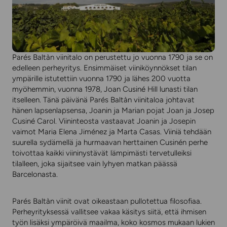
Parés Baltàn viinitalo on perustettu jo vuonna 1790 ja se on
edelleen perheyritys. Ensimmäiset viiniköynnökset tilan
ympärille istutettiin vuonna 1790 ja lähes 200 vuotta
myöhemmin, vuonna 1978, Joan Cusiné Hill lunasti tilan
itselleen. Tänä päivänä Parés Baltàn viinitaloa johtavat
hänen lapsenlapsensa, Joanin ja Marian pojat Joan ja Josep
Cusiné Carol. Viininteosta vastaavat Joanin ja Josepin
vaimot Maria Elena Jiménez ja Marta Casas. Viiniä tehdään
suurella sydämellä ja hurmaavan herttainen Cusinén perhe
toivottaa kaikki viininystävät lämpimästi tervetulleiksi
tilalleen, joka sijaitsee vain lyhyen matkan päässä
Barcelonasta.
Parés Baltàn viinit ovat oikeastaan pullotettua filosofiaa.
Perheyrityksessä vallitsee vakaa käsitys siitä, että ihmisen
työn lisäksi ympäröivä maailma, koko kosmos mukaan lukien