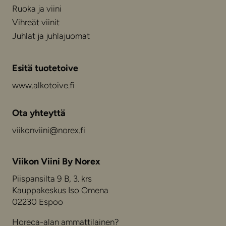
Ruoka ja viini
Vihreät viinit
Juhlat ja juhlajuomat
Esitä tuotetoive
www.alkotoive.fi
Ota yhteyttä
viikonviini@norex.fi
Viikon Viini By Norex
Piispansilta 9 B, 3. krs
Kauppakeskus Iso Omena
02230 Espoo
Horeca-alan ammattilainen?