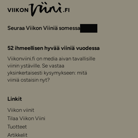
Seuraa Viikon Viiniä somessa
Instagram
Facebook
52 ihmeellisen hyvää viiniä vuodessa
Viikonviini.fi on media aivan tavallisille
viinin ystäville. Se vastaa
yksinkertaisesti kysymykseen: mitä
viiniä ostaisin nyt?
Linkit
Viikon viinit
Tilaa Viikon Viini
Tuotteet
Artikkelit