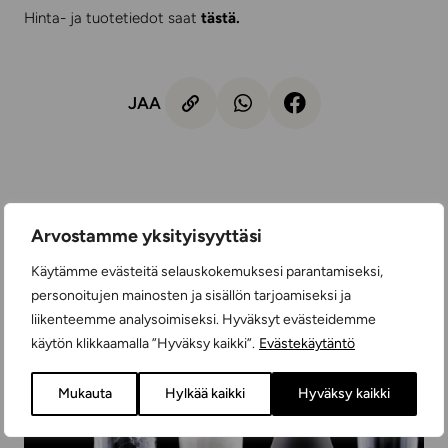
Hinta- ja tuotetiedot saat
tästä
.
JAA
Lue myös nämä
Arvostamme yksityisyyttäsi
Käytämme evästeitä selauskokemuksesi parantamiseksi,
personoitujen mainosten ja sisällön tarjoamiseksi ja
liikenteemme analysoimiseksi. Hyväksyt evästeidemme
käytön klikkaamalla ”Hyväksy kaikki”.
Evästekäytäntö
Mukauta
Hylkää kaikki
Hyväksy kaikki