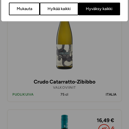
12,99 €
Mukauta
Hylkää kaikki
Hyväksy kaikki
Crudo Catarratto-Zibibbo
VALKOVIINIT
PUOLIKUIVA
75 cl
ITALIA
16,49 €