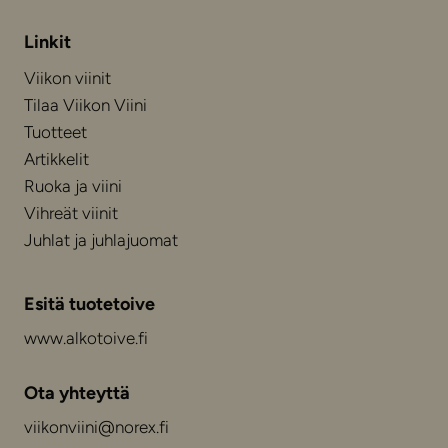
Linkit
Viikon viinit
Tilaa Viikon Viini
Tuotteet
Artikkelit
Ruoka ja viini
Vihreät viinit
Juhlat ja juhlajuomat
Esitä tuotetoive
www.alkotoive.fi
Ota yhteyttä
viikonviini@norex.fi