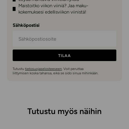
Maistoitko viikon viiniä? Jaa maku-
kokemuksesi edellisviikon viinistä!
Sähköpostisi
TILAA
Tutustu
tietosuojaselosteeseen
. Voit peruttaa
liittymisen koska tahansa, eikä se sido sinua mihinkään.
Tutustu myös näihin