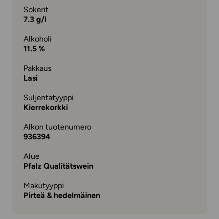
Sokerit
7.3 g/l
Alkoholi
11.5 %
Pakkaus
Lasi
Suljentatyyppi
Kierrekorkki
Alkon tuotenumero
936394
Alue
Pfalz Qualitätswein
Makutyyppi
Pirteä & hedelmäinen