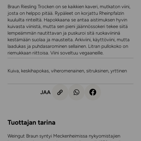
Braun Riesling Trocken on se kaikkien kaveri, mutkaton viini,
josta on helppo pitää. Rypäleet on korjattu Rheinpfalzin
kuuluilta rinteiltä. Hapokkaana se antaa aistimuksen hyvin
kuivasta viinistä, mutta sen pieni jäännössokeri tekee siitä
lempeämmän nautittavan ja puskuroi sitä ruokaviininä
kestämään suolaa ja mausteita. Arkiviini, käyttöviini, mutta
laadukas ja puhdasarominen sellainen. Litran pullokoko on
riemukkaan riittoisa. Viini soveltuu vegaaneille.
Kuiva, keskihapokas, viheromenainen, sitruksinen, yrttinen
JAA
Tuottajan tarina
Weingut Braun syntyi Meckenheimissa nykyomistajien