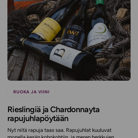
RUOKA JA VIINI
Rieslingiä ja Chardonnayta
rapujuhlapöytään
Nyt niitä rapuja taas saa. Rapujuhlat kuuluvat
monella kesän kohokohtiin, ja meren herkkujen