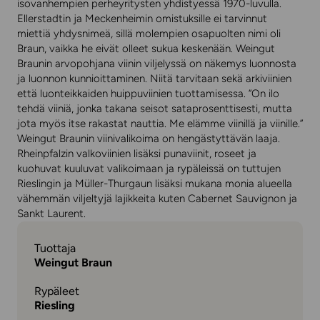
isovanhempien perheyritysten yhdistyessä 1970-luvulla.
Ellerstadtin ja Meckenheimin omistuksille ei tarvinnut
miettiä yhdysnimeä, sillä molempien osapuolten nimi oli
Braun, vaikka he eivät olleet sukua keskenään. Weingut
Braunin arvopohjana viinin viljelyssä on näkemys luonnosta
ja luonnon kunnioittaminen. Niitä tarvitaan sekä arkiviinien
että luonteikkaiden huippuviinien tuottamisessa. ”On ilo
tehdä viiniä, jonka takana seisot sataprosenttisesti, mutta
jota myös itse rakastat nauttia. Me elämme viinillä ja viinille.”
Weingut Braunin viinivalikoima on hengästyttävän laaja.
Rheinpfalzin valkoviinien lisäksi punaviinit, roseet ja
kuohuvat kuuluvat valikoimaan ja rypäleissä on tuttujen
Rieslingin ja Müller-Thurgaun lisäksi mukana monia alueella
vähemmän viljeltyjä lajikkeita kuten Cabernet Sauvignon ja
Sankt Laurent.
Tuottaja
Weingut Braun
Rypäleet
Riesling