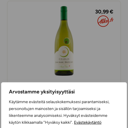
30,99 €
Jean-Marc Brocard Chablis Sainte Claire
Arvostamme yksityisyyttäsi
Organic
VALKOVIINIT
Käytämme evästeitä selauskokemuksesi parantamiseksi,
KUIVA
75 cl
RANSKA
personoitujen mainosten ja sisällön tarjoamiseksi ja
liikenteemme analysoimiseksi. Hyväksyt evästeidemme
käytön klikkaamalla ”Hyväksy kaikki”.
Evästekäytäntö