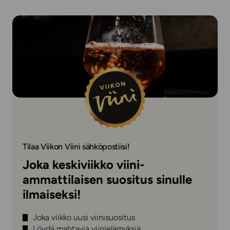
Tilaa Viikon Viini sähköpostiisi!
Joka keskiviikko viini-
ammattilaisen suositus sinulle
ilmaiseksi!
Joka viikko uusi viinisuositus
Löydä mahtavia viinielämyksiä