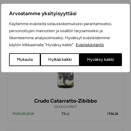
Arvostamme yksityisyyttäsi
12,99 €
Käytämme evästeitä selauskokemuksesi parantamiseksi,
personoitujen mainosten ja sisällön tarjoamiseksi ja
liikenteemme analysoimiseksi. Hyväksyt evästeidemme
käytön klikkaamalla ”Hyväksy kaikki”.
Evästekäytäntö
Mukauta
Hylkää kaikki
Hyväksy kaikki
Crudo Catarratto-Zibibbo
VALKOVIINIT
PUOLIKUIVA
75 cl
ITALIA