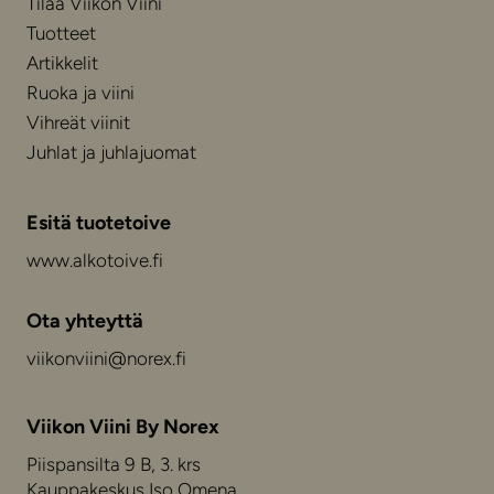
Tilaa Viikon Viini
Tuotteet
Artikkelit
Ruoka ja viini
Vihreät viinit
Juhlat ja juhlajuomat
Esitä tuotetoive
www.alkotoive.fi
Ota yhteyttä
viikonviini@norex.fi
Viikon Viini By Norex
Piispansilta 9 B, 3. krs
Kauppakeskus Iso Omena