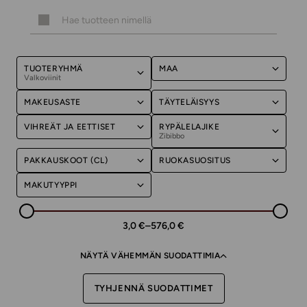
TUOTERYHMÄ
MAA
Valkoviinit
MAKEUSASTE
TÄYTELÄISYYS
VIHREÄT JA EETTISET
RYPÄLELAJIKE
Zibibbo
PAKKAUSKOOT (CL)
RUOKASUOSITUS
MAKUTYYPPI
3,0 €
–
576,0 €
NÄYTÄ VÄHEMMÄN SUODATTIMIA
TYHJENNÄ SUODATTIMET