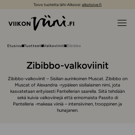
Toivo tuotetta lähi-Alkoosi:
alkotoive.fi
Etusivu
Tuotteet
Valkoviinit
Zibibbo
Zibibbo-valkoviinit
Zibibbo-valkoviinit – Sisilian aurinkoinen Muscat. Zibibbo on
Muscat of Alexandria -rypäleen sisilialainen nimi, jota
kasvatetaan erityisesti Pantellerian saarella. Siitä tehdään
sekä kuivia valkoviinejä että erinomaista Passito di
Pantelleria -makeaa viiniä – intensiivinen, trooppinen ja
hunajanen.