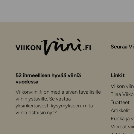
Seuraa Vi
52 ihmeellisen hyvää viiniä
Linkit
vuodessa
Viikon viin
Viikonviini.fi on media aivan tavallisille
Tilaa Viiko
viinin ystäville. Se vastaa
Tuotteet
yksinkertaisesti kysymykseen: mitä
Artikkelit
viiniä ostaisin nyt?
Ruoka ja vi
Vihreät vii