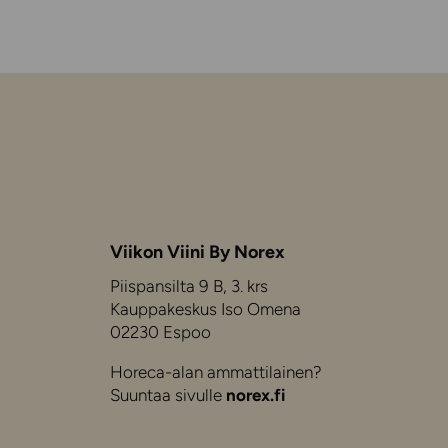
Viikon Viini By Norex
Piispansilta 9 B, 3. krs
Kauppakeskus Iso Omena
02230 Espoo
Horeca-alan ammattilainen?
Suuntaa sivulle
norex.fi