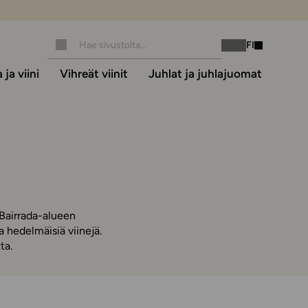
FI
Instagram
Facebook
ja viini
Vihreät viinit
Juhlat ja juhlajuomat
 Bairrada-alueen
a hedelmäisiä viinejä.
ta.