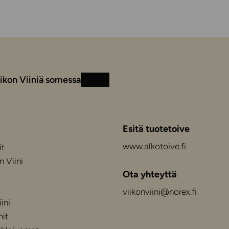
ikon Viiniä somessa
Instagram
Facebook
Esitä tuotetoive
www.alkotoive.fi
it
n Viini
Ota yhteyttä
viikonviini@norex.fi
ini
nit