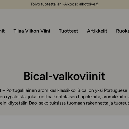
Toivo tuotetta lähi-Alkoosi:
alkotoive.fi
nit
Tilaa Viikon Viini
Tuotteet
Artikkelit
Ruoka 
Bical-valkoviinit
it – Portugalilainen aromikas klassikko. Bical on yksi Portuguese
n rypäleistä, joka tuottaa kohtalaisen hapokkaita, aromikkaita j
ein käytetään Dao-sekoituksissa tuomaan rakennetta ja tuoreut