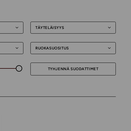
TÄYTELÄISYYS
RUOKASUOSITUS
TYHJENNÄ SUODATTIMET