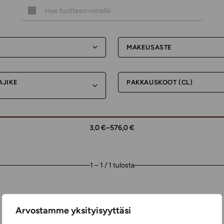
MAKEUSASTE
AJIKE
PAKKAUSKOOT (CL)
3,0 €
–
576,0 €
1 – 1 / 1 tulosta
Arvostamme yksityisyyttäsi