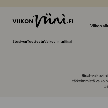
Viikon vii
Etusivu
Tuotteet
Valkoviinit
Bical
Bical-valkoviin
tärkeimmistä valkoine
Us