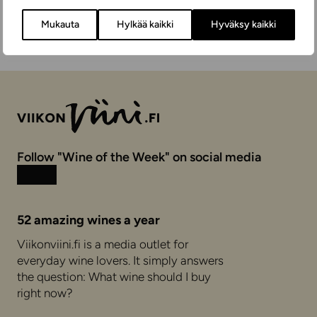
Mukauta
Hylkää kaikki
Hyväksy kaikki
Follow "Wine of the Week" on social media
Instagram
Facebook
52 amazing wines a year
Viikonviini.fi is a media outlet for
everyday wine lovers. It simply answers
the question: What wine should I buy
right now?