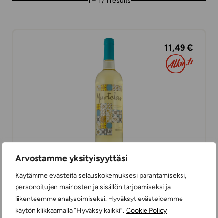
1 – 1 / 1 results
11,49 €
Arvostamme yksityisyyttäsi
Käytämme evästeitä selauskokemuksesi parantamiseksi,
Murtelas
personoitujen mainosten ja sisällön tarjoamiseksi ja
WHITE WINES
liikenteemme analysoimiseksi. Hyväksyt evästeidemme
SWEET
75 cl
PORTUGAL
käytön klikkaamalla ”Hyväksy kaikki”.
Cookie Policy