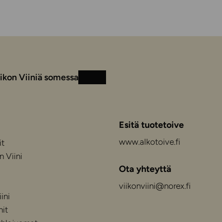
ikon Viiniä somessa
Instagram
Facebook
Esitä tuotetoive
www.alkotoive.fi
it
n Viini
Ota yhteyttä
viikonviini@norex.fi
ini
nit