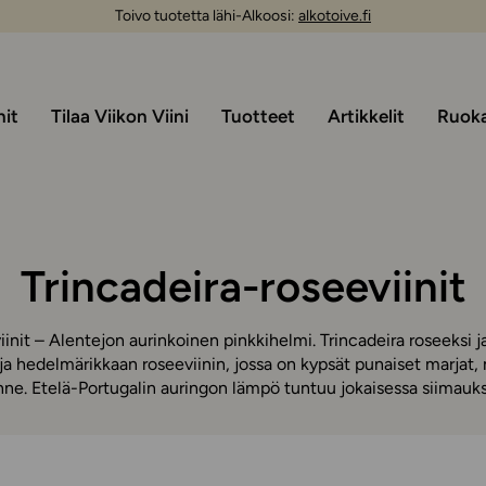
Toivo tuotetta lähi-Alkoosi:
alkotoive.fi
nit
Tilaa Viikon Viini
Tuotteet
Artikkelit
Ruoka 
Trincadeira-roseeviinit
iinit – Alentejon aurinkoinen pinkkihelmi. Trincadeira roseeksi j
 ja hedelmärikkaan roseeviinin, jossa on kypsät punaiset marjat,
nne. Etelä-Portugalin auringon lämpö tuntuu jokaisessa siimauks