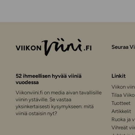
Seuraa Vi
52 ihmeellisen hyvää viiniä
Linkit
vuodessa
Viikon viin
Viikonviini.fi on media aivan tavallisille
Tilaa Viiko
viinin ystäville. Se vastaa
Tuotteet
yksinkertaisesti kysymykseen: mitä
Artikkelit
viiniä ostaisin nyt?
Ruoka ja vi
Vihreät vii