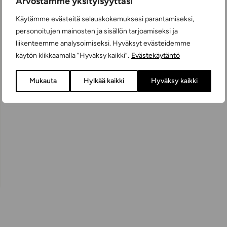
Arvostamme yksityisyyttäsi
Käytämme evästeitä selauskokemuksesi parantamiseksi,
personoitujen mainosten ja sisällön tarjoamiseksi ja
liikenteemme analysoimiseksi. Hyväksyt evästeidemme
käytön klikkaamalla ”Hyväksy kaikki”.
Evästekäytäntö
Mukauta
Hylkää kaikki
Hyväksy kaikki