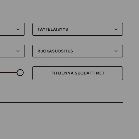
TÄYTELÄISYYS
RUOKASUOSITUS
TYHJENNÄ SUODATTIMET