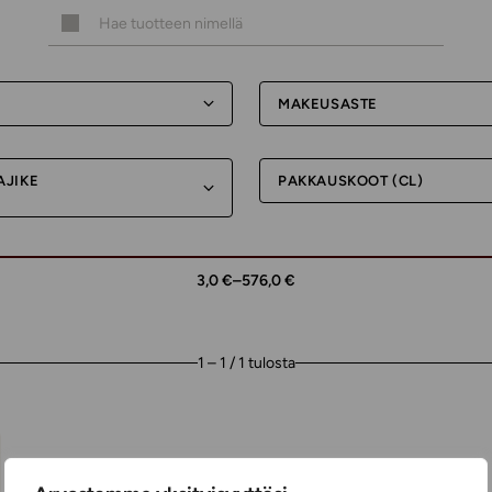
MAKEUSASTE
AJIKE
PAKKAUSKOOT (CL)
3,0 €
–
576,0 €
1 – 1 / 1 tulosta