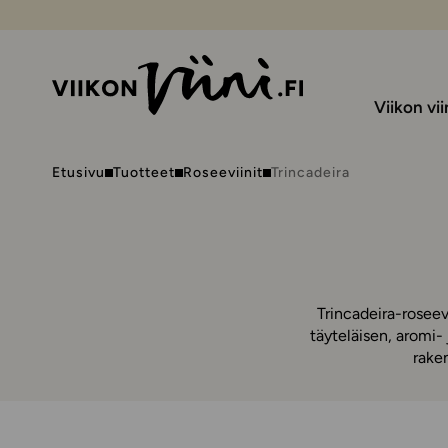
Viikon vii
Etusivu
Tuotteet
Roseeviinit
Trincadeira
Trincadeira-roseev
täyteläisen, aromi-
rake