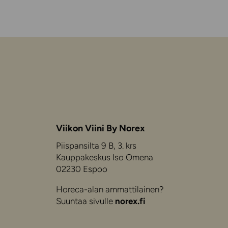
Viikon Viini By Norex
Piispansilta 9 B, 3. krs
Kauppakeskus Iso Omena
02230 Espoo
Horeca-alan ammattilainen?
Suuntaa sivulle
norex.fi