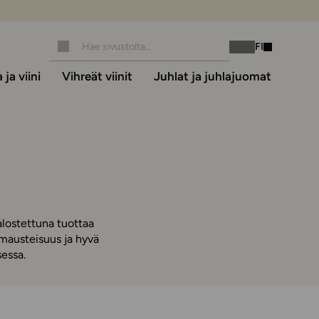
FI
Instagram
Facebook
ja viini
Vihreät viinit
Juhlat ja juhlajuomat
alostettuna tuottaa
 mausteisuus ja hyvä
essa.