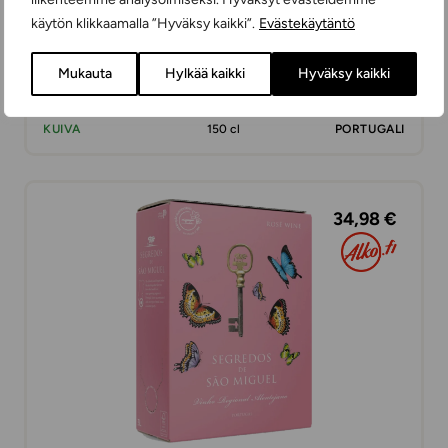
käytön klikkaamalla ”Hyväksy kaikki”.
Evästekäytäntö
Mukauta
Hylkää kaikki
Hyväksy kaikki
Pom Pom Rose Magnum
ROSEEVIINIT
KUIVA
150 cl
PORTUGALI
34,98 €