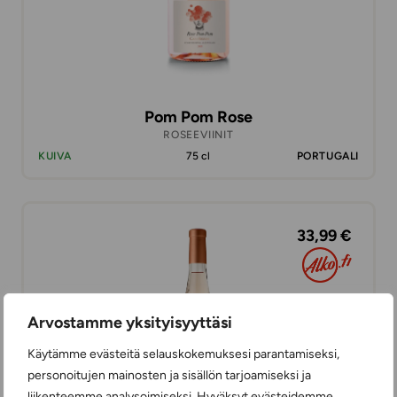
Pom Pom Rose
ROSEEVIINIT
KUIVA
75 cl
PORTUGALI
33,99 €
Arvostamme yksityisyyttäsi
Käytämme evästeitä selauskokemuksesi parantamiseksi,
personoitujen mainosten ja sisällön tarjoamiseksi ja
liikenteemme analysoimiseksi. Hyväksyt evästeidemme