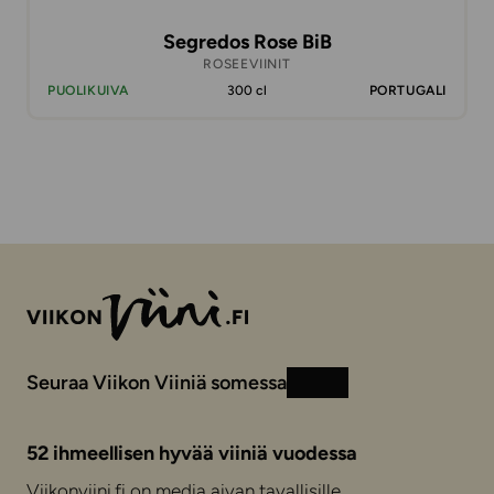
Segredos Rose BiB
ROSEEVIINIT
PUOLIKUIVA
300 cl
PORTUGALI
Seuraa Viikon Viiniä somessa
Instagram
Facebook
52 ihmeellisen hyvää viiniä vuodessa
Viikonviini.fi on media aivan tavallisille