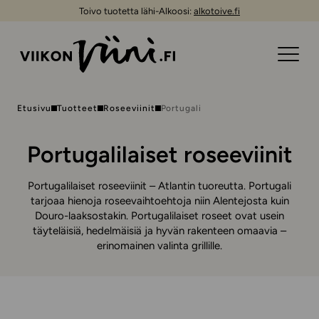
Toivo tuotetta lähi-Alkoosi:
alkotoive.fi
Etusivu
Tuotteet
Roseeviinit
Portugali
Portugalilaiset roseeviinit
Portugalilaiset roseeviinit – Atlantin tuoreutta. Portugali
tarjoaa hienoja roseevaihtoehtoja niin Alentejosta kuin
Douro-laaksostakin. Portugalilaiset roseet ovat usein
täyteläisiä, hedelmäisiä ja hyvän rakenteen omaavia –
erinomainen valinta grillille.