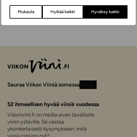
KUIVA
75 cl
RANSKA
Mukauta
Hylkää kaikki
Hyväksy kaikki
Seuraa Viikon Viiniä somessa
Instagram
Facebook
52 ihmeellisen hyvää viiniä vuodessa
Viikonviini.fi on media aivan tavallisille
viinin ystäville. Se vastaa
yksinkertaisesti kysymykseen: mitä
viiniä ostaisin nyt?