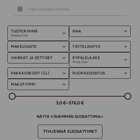
TUOTERYHMÄ
MAA
Roseeviinit
MAKEUSASTE
TÄYTELÄISYYS
VIHREÄT JA EETTISET
RYPÄLELAJIKE
Pinot Noir
PAKKAUSKOOT (CL)
RUOKASUOSITUS
MAKUTYYPPI
3,0 €
–
576,0 €
NÄYTÄ VÄHEMMÄN SUODATTIMIA
TYHJENNÄ SUODATTIMET