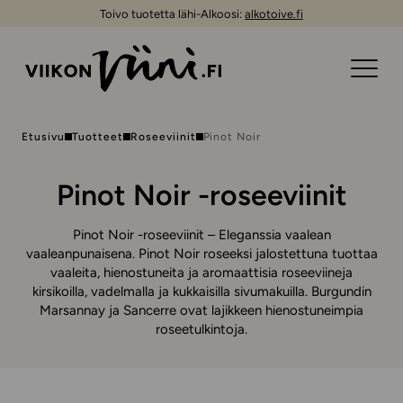
Toivo tuotetta lähi-Alkoosi:
alkotoive.fi
Etusivu
Tuotteet
Roseeviinit
Pinot Noir
Pinot Noir -roseeviinit
Pinot Noir -roseeviinit – Eleganssia vaalean
vaaleanpunaisena. Pinot Noir roseeksi jalostettuna tuottaa
vaaleita, hienostuneita ja aromaattisia roseeviineja
kirsikoilla, vadelmalla ja kukkaisilla sivumakuilla. Burgundin
Marsannay ja Sancerre ovat lajikkeen hienostuneimpia
roseetulkintoja.