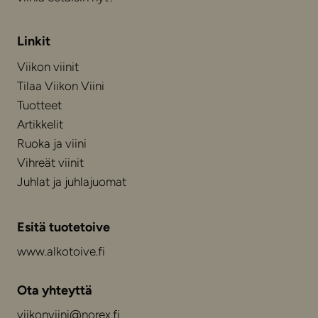
Linkit
Viikon viinit
Tilaa Viikon Viini
Tuotteet
Artikkelit
Ruoka ja viini
Vihreät viinit
Juhlat ja juhlajuomat
Esitä tuotetoive
www.alkotoive.fi
Ota yhteyttä
viikonviini@norex.fi