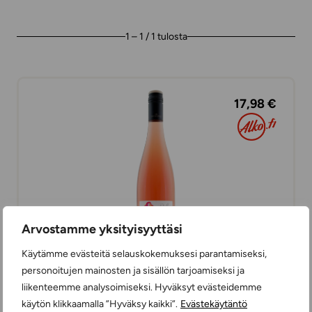
1 – 1 / 1 tulosta
17,98 €
Arvostamme yksityisyyttäsi
Käytämme evästeitä selauskokemuksesi parantamiseksi,
personoitujen mainosten ja sisällön tarjoamiseksi ja
liikenteemme analysoimiseksi. Hyväksyt evästeidemme
Wolfberger Belle Saison Rosé Pinot Noir
käytön klikkaamalla ”Hyväksy kaikki”.
Evästekäytäntö
ROSEEVIINIT