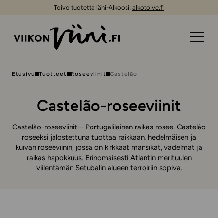
Toivo tuotetta lähi-Alkoosi:
alkotoive.fi
Etusivu
Tuotteet
Roseeviinit
Castelão
Castelão-roseeviinit
Castelão-roseeviinit – Portugalilainen raikas rosee. Castelão
roseeksi jalostettuna tuottaa raikkaan, hedelmäisen ja
kuivan roseeviinin, jossa on kirkkaat mansikat, vadelmat ja
raikas hapokkuus. Erinomaisesti Atlantin merituulen
viilentämän Setubalin alueen terroiriin sopiva.