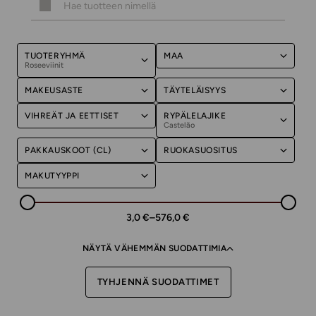
TUOTERYHMÄ
MAA
Roseeviinit
MAKEUSASTE
TÄYTELÄISYYS
VIHREÄT JA EETTISET
RYPÄLELAJIKE
Castelão
PAKKAUSKOOT (CL)
RUOKASUOSITUS
MAKUTYYPPI
3,0 €
–
576,0 €
NÄYTÄ VÄHEMMÄN SUODATTIMIA
TYHJENNÄ SUODATTIMET