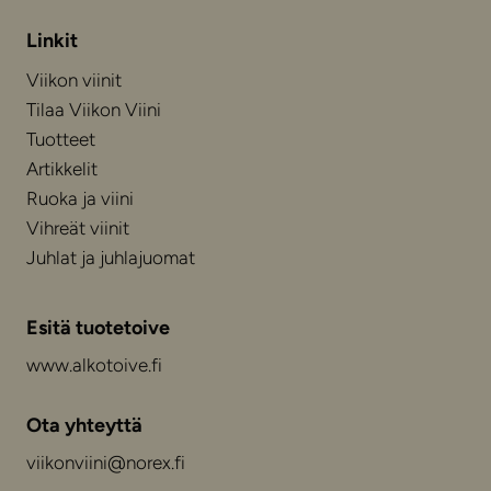
Linkit
Viikon viinit
Tilaa Viikon Viini
Tuotteet
Artikkelit
Ruoka ja viini
Vihreät viinit
Juhlat ja juhlajuomat
Esitä tuotetoive
www.alkotoive.fi
Ota yhteyttä
viikonviini@norex.fi