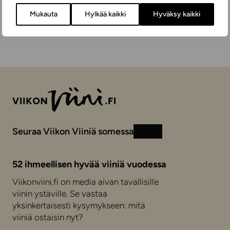
Mukauta
Hylkää kaikki
Hyväksy kaikki
Seuraa Viikon Viiniä somessa
Instagram
Facebook
52 ihmeellisen hyvää viiniä vuodessa
Viikonviini.fi on media aivan tavallisille
viinin ystäville. Se vastaa
yksinkertaisesti kysymykseen: mitä
viiniä ostaisin nyt?