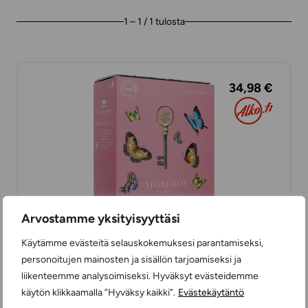
1 – 1 / 1 tulosta
34,98 €
Arvostamme yksityisyyttäsi
Käytämme evästeitä selauskokemuksesi parantamiseksi,
personoitujen mainosten ja sisällön tarjoamiseksi ja
Segredos Rose BiB
liikenteemme analysoimiseksi. Hyväksyt evästeidemme
ROSEEVIINIT
käytön klikkaamalla ”Hyväksy kaikki”.
Evästekäytäntö
PUOLIKUIVA
300 cl
PORTUGALI