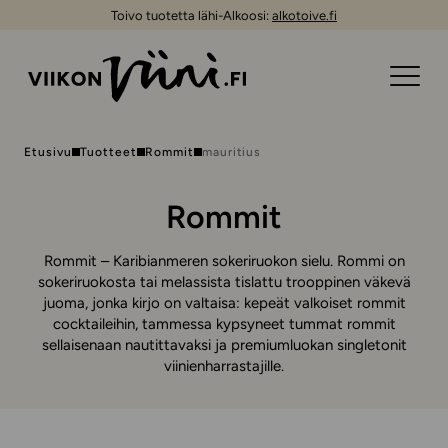
Toivo tuotetta lähi-Alkoosi:
alkotoive.fi
Etusivu
Tuotteet
Rommit
mauritius
Rommit
Rommit – Karibianmeren sokeriruokon sielu. Rommi on
sokeriruokosta tai melassista tislattu trooppinen väkevä
juoma, jonka kirjo on valtaisa: kepeät valkoiset rommit
cocktaileihin, tammessa kypsyneet tummat rommit
sellaisenaan nautittavaksi ja premiumluokan singletonit
viinienharrastajille.