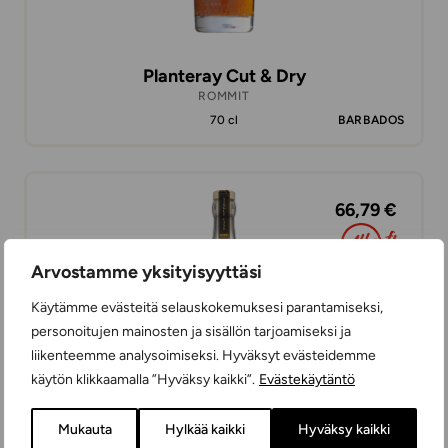
Planteray Cut & Dry
ROMMIT
70 cl
BARBADOS
66,79 €
Arvostamme yksityisyyttäsi
Käytämme evästeitä selauskokemuksesi parantamiseksi,
personoitujen mainosten ja sisällön tarjoamiseksi ja
liikenteemme analysoimiseksi. Hyväksyt evästeidemme
käytön klikkaamalla ”Hyväksy kaikki”.
Evästekäytäntö
Mukauta
Hylkää kaikki
Hyväksy kaikki