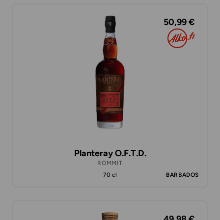
50,99 €
Planteray O.F.T.D.
ROMMIT
70 cl
BARBADOS
49,98 €