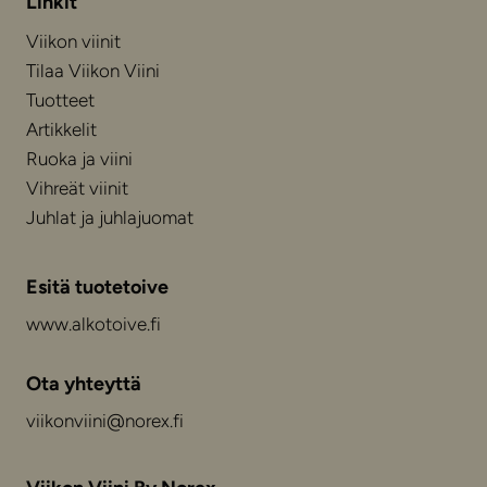
Linkit
Viikon viinit
Tilaa Viikon Viini
Tuotteet
Artikkelit
Ruoka ja viini
Vihreät viinit
Juhlat ja juhlajuomat
Esitä tuotetoive
www.alkotoive.fi
Ota yhteyttä
viikonviini@norex.fi