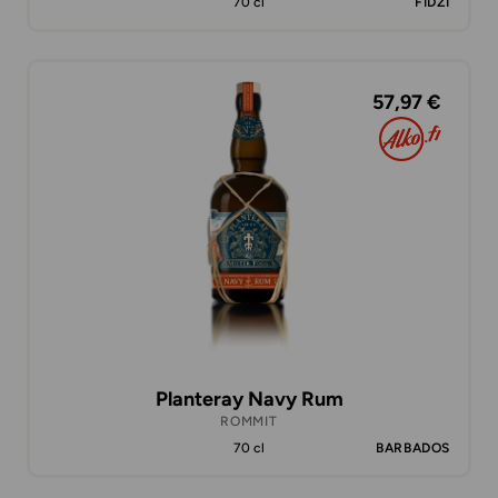
70 cl
FIDZI
57,97 €
Planteray Navy Rum
ROMMIT
70 cl
BARBADOS