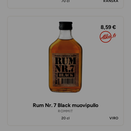
70 cl
RANSKA
8,59 €
Rum Nr. 7 Black muovipullo
ROMMIT
20 cl
VIRO