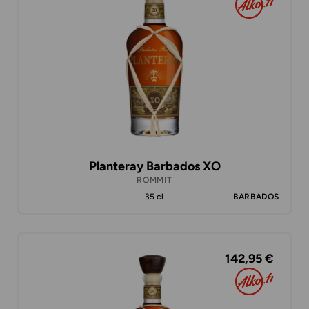
Planteray Barbados XO
ROMMIT
35 cl
BARBADOS
142,95 €