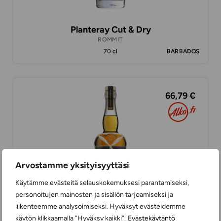
Planteray Cut & Dry
ROMMIT
70 cl
BARBADOS
66,79 €
Arvostamme yksityisyyttäsi
Käytämme evästeitä selauskokemuksesi parantamiseksi,
personoitujen mainosten ja sisällön tarjoamiseksi ja
liikenteemme analysoimiseksi. Hyväksyt evästeidemme
käytön klikkaamalla ”Hyväksy kaikki”.
Evästekäytäntö