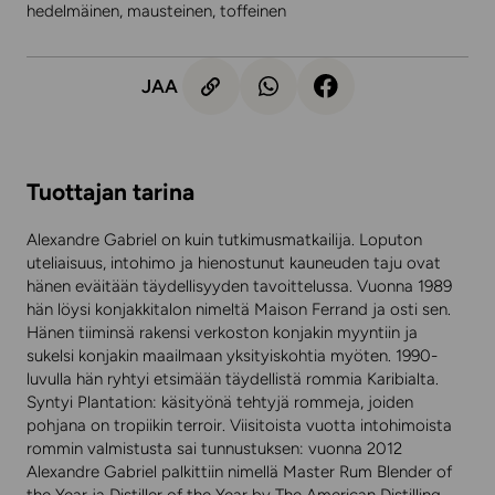
hedelmäinen, mausteinen, toffeinen
JAA
Tuottajan tarina
Alexandre Gabriel on kuin tutkimusmatkailija. Loputon
uteliaisuus, intohimo ja hienostunut kauneuden taju ovat
hänen eväitään täydellisyyden tavoittelussa. Vuonna 1989
hän löysi konjakkitalon nimeltä Maison Ferrand ja osti sen.
Hänen tiiminsä rakensi verkoston konjakin myyntiin ja
sukelsi konjakin maailmaan yksityiskohtia myöten. 1990-
luvulla hän ryhtyi etsimään täydellistä rommia Karibialta.
Syntyi Plantation: käsityönä tehtyjä rommeja, joiden
pohjana on tropiikin terroir. Viisitoista vuotta intohimoista
rommin valmistusta sai tunnustuksen: vuonna 2012
Alexandre Gabriel palkittiin nimellä Master Rum Blender of