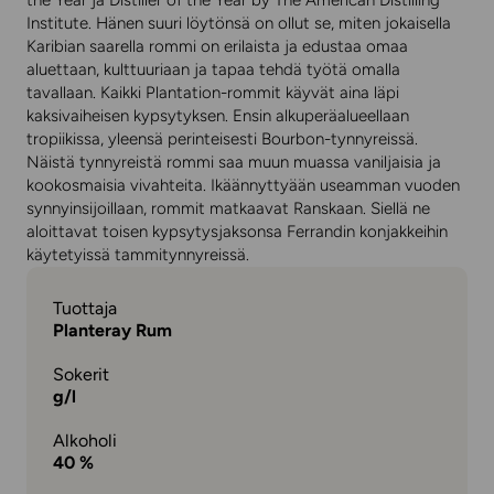
the Year ja Distiller of the Year by The American Distilling
Institute. Hänen suuri löytönsä on ollut se, miten jokaisella
Karibian saarella rommi on erilaista ja edustaa omaa
aluettaan, kulttuuriaan ja tapaa tehdä työtä omalla
tavallaan. Kaikki Plantation-rommit käyvät aina läpi
kaksivaiheisen kypsytyksen. Ensin alkuperäalueellaan
tropiikissa, yleensä perinteisesti Bourbon-tynnyreissä.
Näistä tynnyreistä rommi saa muun muassa vaniljaisia ja
kookosmaisia vivahteita. Ikäännyttyään useamman vuoden
synnyinsijoillaan, rommit matkaavat Ranskaan. Siellä ne
aloittavat toisen kypsytysjaksonsa Ferrandin konjakkeihin
käytetyissä tammitynnyreissä.
Tuottaja
Planteray Rum
Sokerit
g/l
Alkoholi
40 %