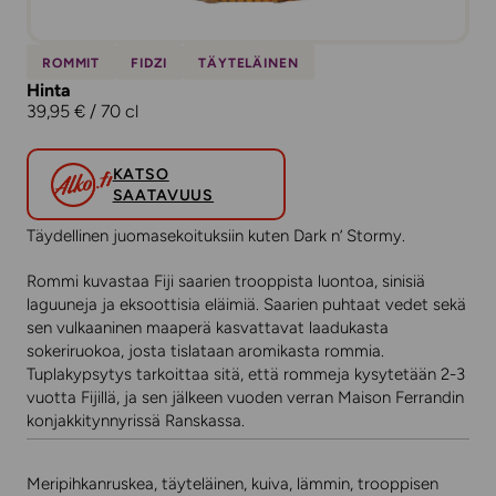
ROMMIT
FIDZI
TÄYTELÄINEN
Hinta
39,95 € / 70 cl
KATSO
SAATAVUUS
Täydellinen juomasekoituksiin kuten Dark n’ Stormy.
Rommi kuvastaa Fiji saarien trooppista luontoa, sinisiä
laguuneja ja eksoottisia eläimiä. Saarien puhtaat vedet sekä
sen vulkaaninen maaperä kasvattavat laadukasta
sokeriruokoa, josta tislataan aromikasta rommia.
Tuplakypsytys tarkoittaa sitä, että rommeja kysytetään 2-3
vuotta Fijillä, ja sen jälkeen vuoden verran Maison Ferrandin
konjakkitynnyrissä Ranskassa.
Meripihkanruskea, täyteläinen, kuiva, lämmin, trooppisen