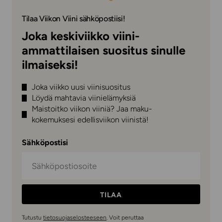
Tilaa Viikon Viini sähköpostiisi!
Joka keskiviikko viini-
ammattilaisen suositus sinulle
ilmaiseksi!
Joka viikko uusi viinisuositus
Löydä mahtavia viinielämyksiä
Maistoitko viikon viiniä? Jaa maku-
kokemuksesi edellisviikon viinistä!
Sähköpostisi
TILAA
Tutustu
tietosuojaselosteeseen
. Voit peruttaa