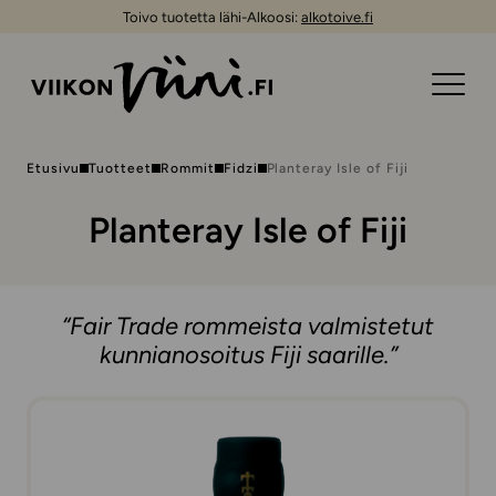
Toivo tuotetta lähi-Alkoosi:
alkotoive.fi
Etusivu
Tuotteet
Rommit
Fidzi
Planteray Isle of Fiji
Planteray Isle of Fiji
“Fair Trade rommeista valmistetut
kunnianosoitus Fiji saarille.”