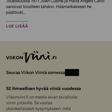
Toukokuussa 1971 Joan Cusiné ja Maria Àngels Carol
sanoivat toisilleen tahdon. Häämatkakseen he
päättivät...
LUE LISÄÄ
Seuraa Viikon Viiniä somessa
Instagram
Facebook
52 ihmeellisen hyvää viiniä vuodessa
Viikonviini.fi on media aivan tavallisille
viinin ystäville. Se vastaa
yksinkertaisesti kysymykseen: mitä