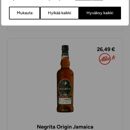
Planteray Fiji Islands 2019 Coffee Liquer
Cask
Mukauta
Hylkää kaikki
Hyväksy kaikki
ROMMIT
70 cl
VENEZUELA
26,49 €
Negrita Origin Jamaica