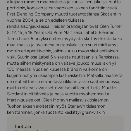
alkujaan rommin maahantuoja ja kansallinen jakelija, mutta
portviinin, konjakin ja calvadoksen jälkeen tarvittiin viskiä.
First Blending Company muutti tuotantotilansa Skotlantiin
vuonna 2004 ja se on edelleen tiukassa
ranskalaisohjauksessa. Heidän brändejään ovat Glen Turner
8, 12, 15 ja 18 Years Old Pure Malt sekä Label 5 Blended.
Tämä Label 5 on yksi eniten myydyistä skottiviskeistä koko
maailmassa ja avaimena on ranskalaisten suuri mieltymys
moniin eri aperitiiveihin, joihin kuuluu myös skotlantilainen
viski. Suurin osa Label 5 viskeistä nautitaan siis Ranskassa,
mutta siihen mieltyneitä on valtava joukko muuallakin yli
100 maassa. Vuosien kuluessa brändin valikoima on
laajentunut yhä useampiin laatuviskeihin. Matkalla haasteita
on ollut riittämiin esimerkiksi iäkkään viskin saatavuudessa,
mutta rohkeat avaukset ovat tasoittaneet tietä. Muutto
Skotlantiin oli tärkeää ja neljä vuotta myöhemmin La
Martiniquaise osti Glen Morayn mallasviskitislaamon.
Tuohon aikaan aloitettiin myös Starlaw’n tislaamon
kehittäminen, jonka tuotanto keskittyi grain-viskiin.
Tuottaja