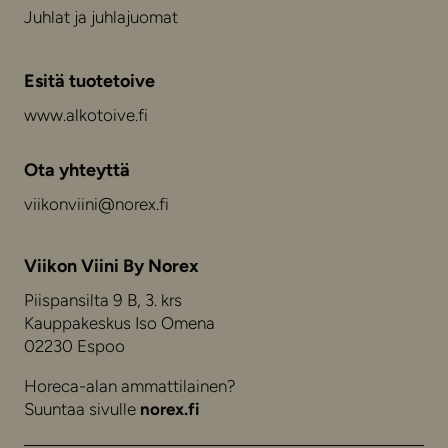
Juhlat ja juhlajuomat
Esitä tuotetoive
www.alkotoive.fi
Ota yhteyttä
viikonviini@norex.fi
Viikon Viini By Norex
Piispansilta 9 B, 3. krs
Kauppakeskus Iso Omena
02230 Espoo
Horeca-alan ammattilainen?
Suuntaa sivulle
norex.fi