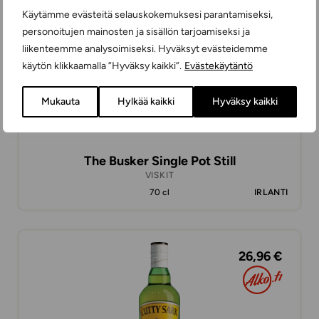
Käytämme evästeitä selauskokemuksesi parantamiseksi,
personoitujen mainosten ja sisällön tarjoamiseksi ja
liikenteemme analysoimiseksi. Hyväksyt evästeidemme
käytön klikkaamalla ”Hyväksy kaikki”.
Evästekäytäntö
Mukauta
Hylkää kaikki
Hyväksy kaikki
The Busker Single Pot Still
VISKIT
70 cl
IRLANTI
26,96 €