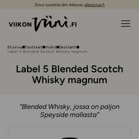
Toivo tuotetta lähi-Alkoosi:
alkotoive.fi
Etusivu
Tuotteet
Viskit
Skotlanti
Label 5 Blended Scotch Whisky magnum
Label 5 Blended Scotch
Whisky magnum
“Blended Whisky, jossa on paljon
Speyside mallasta”