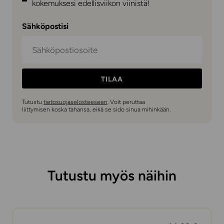
kokemuksesi edellisviikon viinistä!
Sähköpostisi
TILAA
Tutustu
tietosuojaselosteeseen
. Voit peruttaa
liittymisen koska tahansa, eikä se sido sinua mihinkään.
Tutustu myös näihin