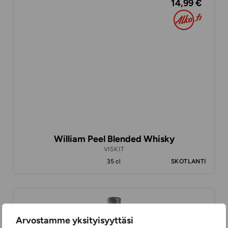
14,99 €
William Peel Blended Whisky
VISKIT
35 cl
SKOTLANTI
45,28 €
Arvostamme yksityisyyttäsi