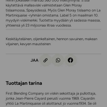
Niihin jokaiseen mahtuu 560 000 viskitynnyriä. 5:ssa
käytettävä mallasviski valmistetaan Glen Moray
tislaamossa, Speysidessä. Myös Glen Moray tislaamo on La
Martiniquaise -ryhmän omistama. Label 5 on maailman 10.
myydyin viskimerkki. Tuotetta myydään yli sadassa maassa,
yhteensä yli 23 miljoonaa litraa vuodessa.
Keskitäyteläinen, oljenkeltainen, hennon savuinen, makean
viljainen, kevyen mausteinen
JAA
Tuottajan tarina
First Blending Company on viskin sekoittaja ja pullottaja,
jonka Jean-Pierre Cayard perusti vuonna 1969. Cayardin
yhtiö La Martiniquaise oli aloittanut jo vuonna1934. Se oli