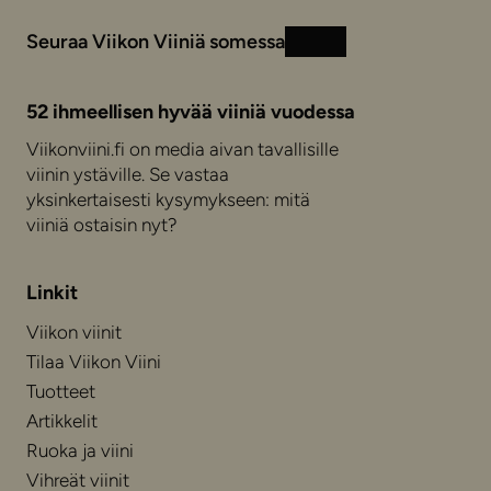
Seuraa Viikon Viiniä somessa
Instagram
Facebook
52 ihmeellisen hyvää viiniä vuodessa
Viikonviini.fi on media aivan tavallisille
viinin ystäville. Se vastaa
yksinkertaisesti kysymykseen: mitä
viiniä ostaisin nyt?
Linkit
Viikon viinit
Tilaa Viikon Viini
Tuotteet
Artikkelit
Ruoka ja viini
Vihreät viinit