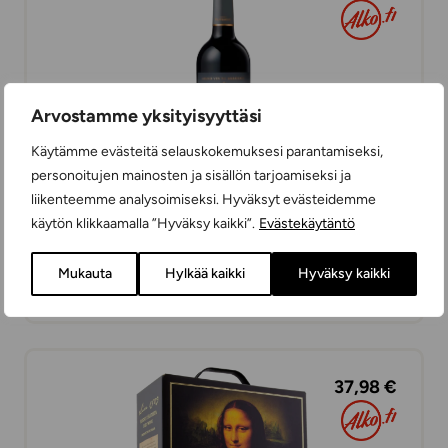
Arvostamme yksityisyyttäsi
Käytämme evästeitä selauskokemuksesi parantamiseksi,
personoitujen mainosten ja sisällön tarjoamiseksi ja
liikenteemme analysoimiseksi. Hyväksyt evästeidemme
käytön klikkaamalla ”Hyväksy kaikki”.
Evästekäytäntö
Chateau Puybarbe Le Roc
Mukauta
Hylkää kaikki
Hyväksy kaikki
PUNAVIINIT
75 cl
RANSKA
37,98 €