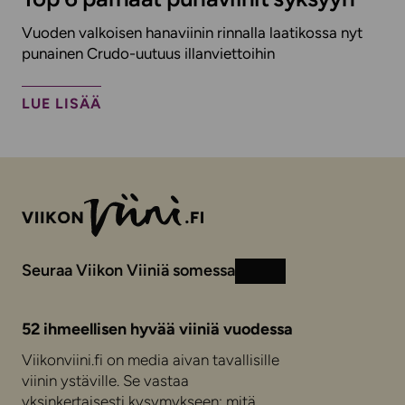
Vuoden valkoisen hanaviinin rinnalla laatikossa nyt
punainen Crudo-uutuus illanviettoihin
LUE LISÄÄ
Seuraa Viikon Viiniä somessa
Instagram
Facebook
52 ihmeellisen hyvää viiniä vuodessa
Viikonviini.fi on media aivan tavallisille
viinin ystäville. Se vastaa
yksinkertaisesti kysymykseen: mitä