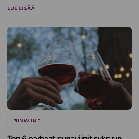
LUE LISÄÄ
PUNAVIINIT
Top 6 parhaat punaviinit syksyyn