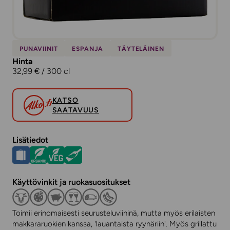
PUNAVIINIT
ESPANJA
TÄYTELÄINEN
Hinta
32,99 € / 300 cl
KATSO
SAATAVUUS
Lisätiedot
Käyttövinkit ja ruokasuositukset
Toimii erinomaisesti seurusteluviininä, mutta myös erilaisten
makkararuokien kanssa, 'lauantaista ryynäriin'. Myös grillattu