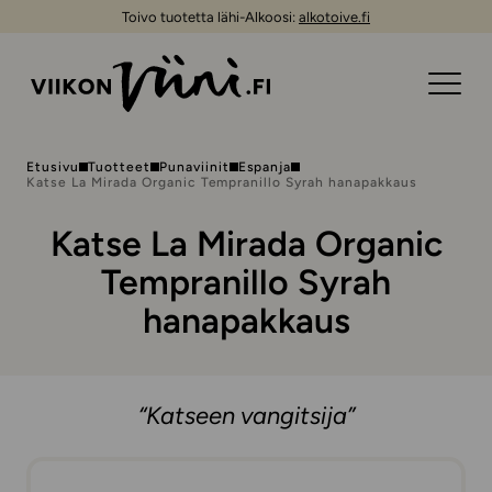
Toivo tuotetta lähi-Alkoosi:
alkotoive.fi
Etusivu
Tuotteet
Punaviinit
Espanja
Katse La Mirada Organic Tempranillo Syrah hanapakkaus
Katse La Mirada Organic
Tempranillo Syrah
hanapakkaus
“Katseen vangitsija”