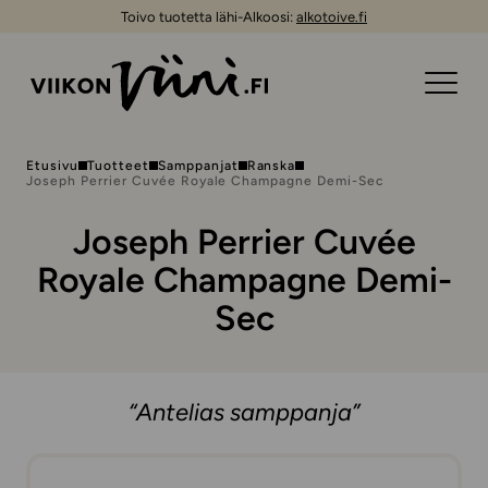
Toivo tuotetta lähi-Alkoosi:
alkotoive.fi
Etusivu
Tuotteet
Samppanjat
Ranska
Joseph Perrier Cuvée Royale Champagne Demi-Sec
Joseph Perrier Cuvée
Royale Champagne Demi-
Sec
“Antelias samppanja”