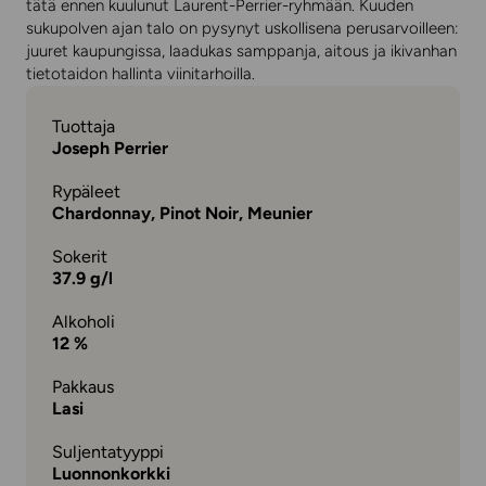
tätä ennen kuulunut Laurent-Perrier-ryhmään. Kuuden
sukupolven ajan talo on pysynyt uskollisena perusarvoilleen:
juuret kaupungissa, laadukas samppanja, aitous ja ikivanhan
tietotaidon hallinta viinitarhoilla.
Tuottaja
Joseph Perrier
Rypäleet
Chardonnay, Pinot Noir, Meunier
Sokerit
37.9 g/l
Alkoholi
12 %
Pakkaus
Lasi
Suljentatyyppi
Luonnonkorkki