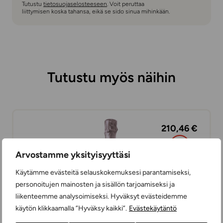
Tutustu
tietosuojaselosteeseen
. Voit peruttaa
liittymisen koska tahansa, eikä se sido sinua mihinkään.
Tutustu myös näihin
210,46 €
Arvostamme yksityisyyttäsi
Käytämme evästeitä selauskokemuksesi parantamiseksi,
personoitujen mainosten ja sisällön tarjoamiseksi ja
liikenteemme analysoimiseksi. Hyväksyt evästeidemme
käytön klikkaamalla ”Hyväksy kaikki”.
Evästekäytäntö