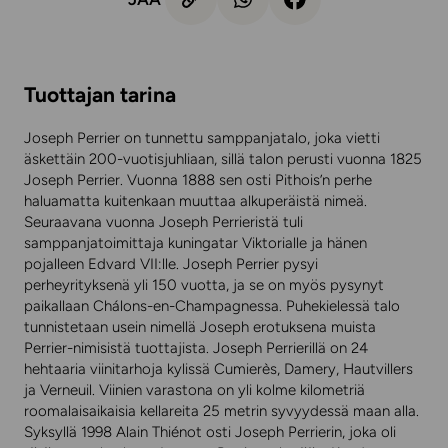
Tuottajan tarina
Joseph Perrier on tunnettu samppanjatalo, joka vietti
äskettäin 200-vuotisjuhliaan, sillä talon perusti vuonna 1825
Joseph Perrier. Vuonna 1888 sen osti Pithois’n perhe
haluamatta kuitenkaan muuttaa alkuperäistä nimeä.
Seuraavana vuonna Joseph Perrieristä tuli
samppanjatoimittaja kuningatar Viktorialle ja hänen
pojalleen Edvard VII:lle. Joseph Perrier pysyi
perheyrityksenä yli 150 vuotta, ja se on myös pysynyt
paikallaan Chálons-en-Champagnessa. Puhekielessä talo
tunnistetaan usein nimellä Joseph erotuksena muista
Perrier-nimisistä tuottajista. Joseph Perrierillä on 24
hehtaaria viinitarhoja kylissä Cumierès, Damery, Hautvillers
ja Verneuil. Viinien varastona on yli kolme kilometriä
roomalaisaikaisia kellareita 25 metrin syvyydessä maan alla.
Syksyllä 1998 Alain Thiénot osti Joseph Perrierin, joka oli