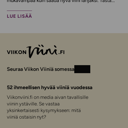
mukavampaa kuin saada hyvä viini lahjaksi. Tästä...
LUE LISÄÄ
Seuraa Viikon Viiniä somessa
Instagram
Facebook
52 ihmeellisen hyvää viiniä vuodessa
Viikonviini.fi on media aivan tavallisille
viinin ystäville. Se vastaa
yksinkertaisesti kysymykseen: mitä
viiniä ostaisin nyt?