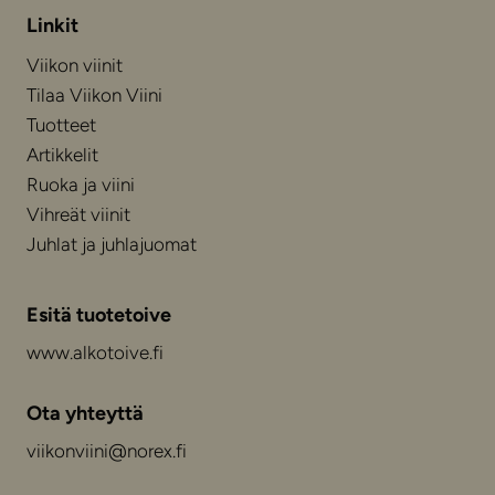
Linkit
Viikon viinit
Tilaa Viikon Viini
Tuotteet
Artikkelit
Ruoka ja viini
Vihreät viinit
Juhlat ja juhlajuomat
Esitä tuotetoive
www.alkotoive.fi
Ota yhteyttä
viikonviini@norex.fi