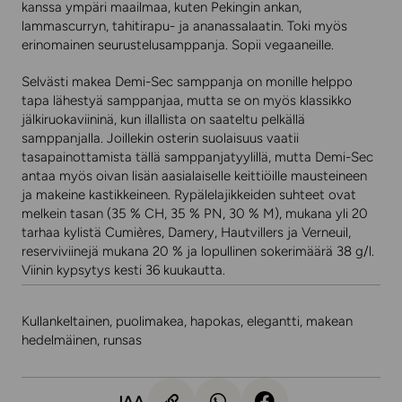
kanssa ympäri maailmaa, kuten Pekingin ankan,
lammascurryn, tahitirapu- ja ananassalaatin. Toki myös
erinomainen seurustelusamppanja. Sopii vegaaneille.
Selvästi makea Demi-Sec samppanja on monille helppo
tapa lähestyä samppanjaa, mutta se on myös klassikko
jälkiruokaviininä, kun illallista on saateltu pelkällä
samppanjalla. Joillekin osterin suolaisuus vaatii
tasapainottamista tällä samppanjatyylillä, mutta Demi-Sec
antaa myös oivan lisän aasialaiselle keittiöille mausteineen
ja makeine kastikkeineen. Rypälelajikkeiden suhteet ovat
melkein tasan (35 % CH, 35 % PN, 30 % M), mukana yli 20
tarhaa kylistä Cumières, Damery, Hautvillers ja Verneuil,
reserviviinejä mukana 20 % ja lopullinen sokerimäärä 38 g/l.
Viinin kypsytys kesti 36 kuukautta.
Kullankeltainen, puolimakea, hapokas, elegantti, makean
hedelmäinen, runsas
JAA