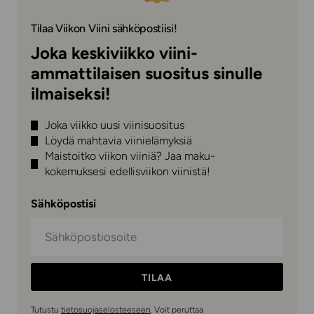
Tilaa Viikon Viini sähköpostiisi!
Joka keskiviikko viini-
ammattilaisen suositus sinulle
ilmaiseksi!
Joka viikko uusi viinisuositus
Löydä mahtavia viinielämyksiä
Maistoitko viikon viiniä? Jaa maku-
kokemuksesi edellisviikon viinistä!
Sähköpostisi
TILAA
Tutustu
tietosuojaselosteeseen
. Voit peruttaa