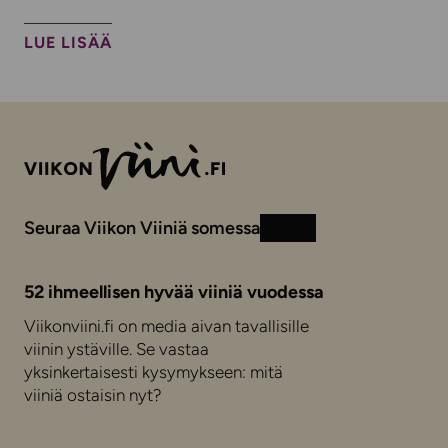
LUE LISÄÄ
Seuraa Viikon Viiniä somessa
Instagram
Facebook
52 ihmeellisen hyvää viiniä vuodessa
Viikonviini.fi on media aivan tavallisille
viinin ystäville. Se vastaa
yksinkertaisesti kysymykseen: mitä
viiniä ostaisin nyt?