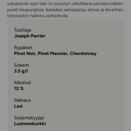
sukupolven ajan talo on pysynyt uskollisena perusarvoilleen:
juuret kaupungissa, laadukas samppanja, aitous ja ikivanhan
tietotaidon hallinta viinitarhoilla.
Tuottaja
Joseph Perrier
Rypäleet
Pinot Noir, Pinot Meunier, Chardonnay
Sokerit
3.5 g/l
Alkoholi
12 %
Pakkaus
Lasi
Suljentatyyppi
Luonnonkorkki