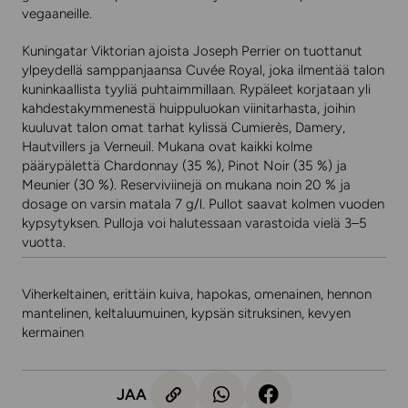
vegaaneille.
Kuningatar Viktorian ajoista Joseph Perrier on tuottanut
ylpeydellä samppanjaansa Cuvée Royal, joka ilmentää talon
kuninkaallista tyyliä puhtaimmillaan. Rypäleet korjataan yli
kahdestakymmenestä huippuluokan viinitarhasta, joihin
kuuluvat talon omat tarhat kylissä Cumierès, Damery,
Hautvillers ja Verneuil. Mukana ovat kaikki kolme
päärypälettä Chardonnay (35 %), Pinot Noir (35 %) ja
Meunier (30 %). Reserviviinejä on mukana noin 20 % ja
dosage on varsin matala 7 g/l. Pullot saavat kolmen vuoden
kypsytyksen. Pulloja voi halutessaan varastoida vielä 3–5
vuotta.
Viherkeltainen, erittäin kuiva, hapokas, omenainen, hennon
mantelinen, keltaluumuinen, kypsän sitruksinen, kevyen
kermainen
JAA