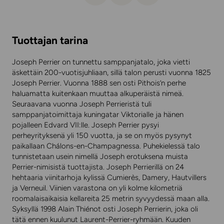
Tuottajan tarina
Joseph Perrier on tunnettu samppanjatalo, joka vietti
äskettäin 200-vuotisjuhliaan, sillä talon perusti vuonna 1825
Joseph Perrier. Vuonna 1888 sen osti Pithois’n perhe
haluamatta kuitenkaan muuttaa alkuperäistä nimeä.
Seuraavana vuonna Joseph Perrieristä tuli
samppanjatoimittaja kuningatar Viktorialle ja hänen
pojalleen Edvard VII:lle. Joseph Perrier pysyi
perheyrityksenä yli 150 vuotta, ja se on myös pysynyt
paikallaan Chálons-en-Champagnessa. Puhekielessä talo
tunnistetaan usein nimellä Joseph erotuksena muista
Perrier-nimisistä tuottajista. Joseph Perrierillä on 24
hehtaaria viinitarhoja kylissä Cumierès, Damery, Hautvillers
ja Verneuil. Viinien varastona on yli kolme kilometriä
roomalaisaikaisia kellareita 25 metrin syvyydessä maan alla.
Syksyllä 1998 Alain Thiénot osti Joseph Perrierin, joka oli
tätä ennen kuulunut Laurent-Perrier-ryhmään. Kuuden