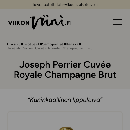
Toivo tuotetta lähi-Alkoosi:
alkotoive.fi
Etusivu
Tuotteet
Samppanjat
Ranska
Joseph Perrier Cuvée Royale Champagne Brut
Joseph Perrier Cuvée
Royale Champagne Brut
“Kuninkaallinen lippulaiva”