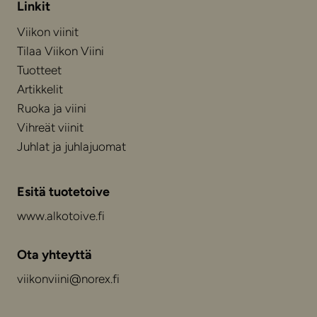
Linkit
Viikon viinit
Tilaa Viikon Viini
Tuotteet
Artikkelit
Ruoka ja viini
Vihreät viinit
Juhlat ja juhlajuomat
Esitä tuotetoive
www.alkotoive.fi
Ota yhteyttä
viikonviini@norex.fi