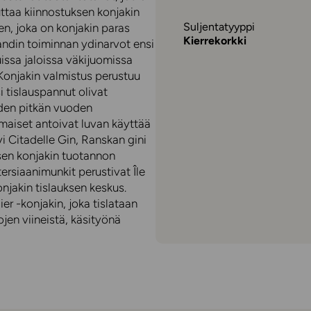
ttaa kiinnostuksen konjakin
Suljentatyyppi
 joka on konjakin paras
Kierrekorkki
andin toiminnan ydinarvot ensi
issa jaloissa väkijuomissa
. Konjakin valmistus perustuu
i tislauspannut olivat
den pitkän vuoden
maiset antoivat luvan käyttää
yi Citadelle Gin, Ranskan gini
ksen konjakin tuotannon
ersiaanimunkit perustivat Île
konjakin tislauksen keskus.
r -konjakin, joka tislataan
jen viineistä, käsityönä