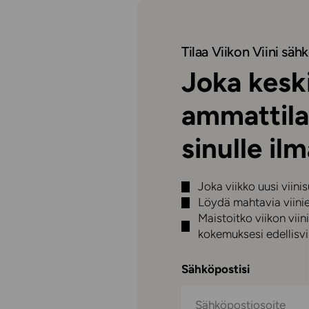
Tilaa Viikon Viini sähk
Joka keski
ammattila
sinulle ilm
Joka viikko uusi viini
Löydä mahtavia viini
Maistoitko viikon vi
kokemuksesi edellisvii
Sähköpostisi