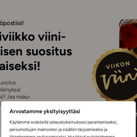
öpostiisi!
viikko viini-
isen suositus
aiseksi!
suositus
elämyksiä
iniä? Jaa maku-
kon viinistä!
Arvostamme yksityisyyttäsi
Käytämme evästeitä selauskokemuksesi parantamiseksi,
TILAA
personoitujen mainosten ja sisällön tarjoamiseksi ja
liikenteemme analysoimiseksi. Hyväksyt evästeidemme