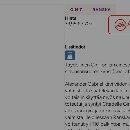
GINIT
RANSKA
Hinta
39,95 € / 70 cl
Lisätiedot
Täydellinen Gin Tonicin ainesos
sitruunankuoren kynsi (peel of
Alexander Gabriel kävi viiden 
valmistusta säätelevän lain m
voitaisiin käyttää myös muuh
toteutui ja syntyi Citadelle G
artesaani gin, ja onkin näyttän
valmistajille ollessaan Ransk
voittanut yli 110 palkintoa, mu