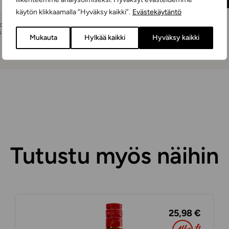
käytön klikkaamalla ”Hyväksy kaikki”.
Evästekäytäntö
Voit peruttaa
 sido sinua mihinkään.
Mukauta
Hylkää kaikki
Hyväksy kaikki
Tutustu myös näihin
25,98 €