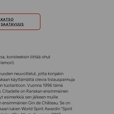
KATSO
SAATAVUUS
a, koristeeksin liittää ohut
 lemon).
vuoden neuvottelut, jotta konjakin
ukaan käyttämättä olevia tislauspannuja
un tuotantoon. Vuonna 1996 tämä
in. Citadelle on Ranskan ensimmäinen
yt esimerkkiä sen jälkeen muille
an ensimmäinen Gin de Château. Se on
kaan lukien World Spirit Awardin “Spirit