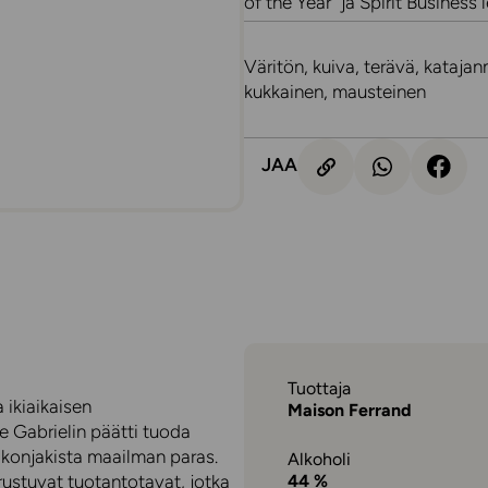
of the Year” ja Spirit Busines
Väritön, kuiva, terävä, kataja
kukkainen, mausteinen
JAA
Tuottaja
 ikiaikaisen
Maison Ferrand
 Gabrielin päätti tuoda
 konjakista maailman paras.
Alkoholi
rustuvat tuotantotavat, jotka
44 %