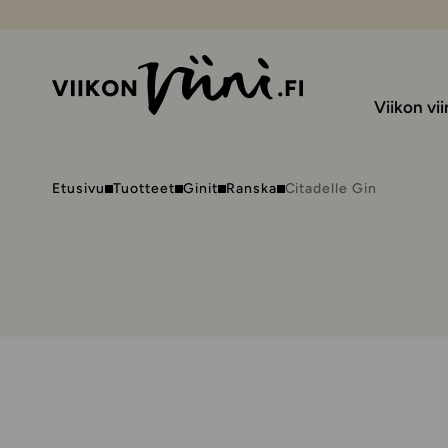
Viikon vii
Etusivu
Tuotteet
Ginit
Ranska
Citadelle Gin