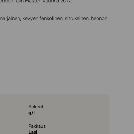
s lehden “Gin Master” vuonna 2017.
nmarjainen, kevyen fenkolinen, sitruksinen, hennon
Sokerit
g/l
Pakkaus
Lasi