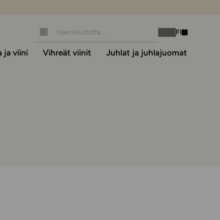
FI
Instagram
Facebook
ja viini
Vihreät viinit
Juhlat ja juhlajuomat