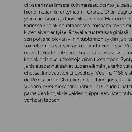
olivat eri maailmasta kuin massatuotanto ja palau
hienoimpaan ilmentymään – Grande Champagneen,
ydinalue. Aitous ja luonteikkuus ovat Maison Ferr
kädessä konjakin tuotannossa, toisaalta myös mu
kuten aivan erityisellä tavalla tuotetussa ginissä
sen pohjana olevan viinin tuotannon sykliin ja siks
toimettomina seitsemän kuukautta vuodessa. Vii
neuvotteluiden jälkeen alkuperää valvovat virano
konjakin tislauslaitteistoja ginin tuotantoon. Synt
ja tislauspannut saivat uuden elämän ja tarkoitu
ohessa. Innovaattori ei pysähdy. Vuonna 1166 sist
de Ré’n saarelle Chateliersin luostarin, josta tuli 
Vuonna 1989 Alexandre Gabriel loi Claude Chatelie
parhaiden konjakkialueiden huippulaatuisten tarho
vanhaan tapaan.