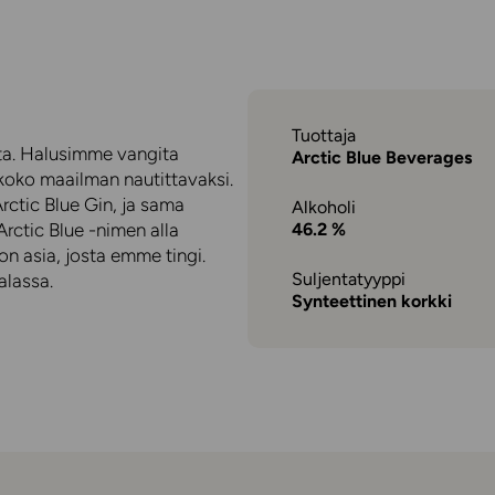
Tuottaja
sta. Halusimme vangita
Arctic Blue Beverages
koko maailman nautittavaksi.
rctic Blue Gin, ja sama
Alkoholi
rctic Blue -nimen alla
46.2 %
on asia, josta emme tingi.
Suljentatyyppi
alassa.
Synteettinen korkki