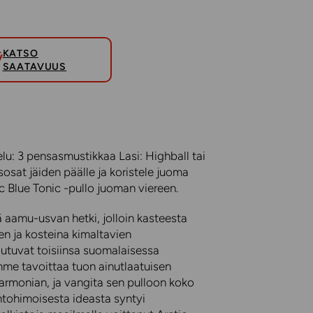
KATSO
SAATAVUUS
elu: 3 pensasmustikkaa Lasi: Highball tai
osat jäiden päälle ja koristele juoma
c Blue Tonic -pullo juoman viereen.
ä aamu-usvan hetki, jolloin kasteesta
n ja kosteina kimaltavien
utuvat toisiinsa suomalaisessa
me tavoittaa tuon ainutlaatuisen
harmonian, ja vangita sen pulloon koko
ntohimoisesta ideasta syntyi