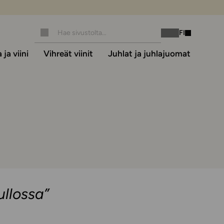
FI
Instagram
Facebook
ja viini
Vihreät viinit
Juhlat ja juhlajuomat
llossa”