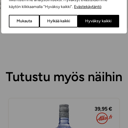
Voit peruttaa
käytön klikkaamalla ”Hyväksy kaikki”.
Evästekäytäntö
 sido sinua mihinkään.
Mukauta
Hylkää kaikki
Hyväksy kaikki
Tutustu myös näihin
39,95 €