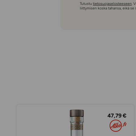
Tutustu
tietosuojaselosteeseen
. 
liittymisen koska tahansa, eikä se
47,79 €