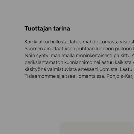
Tuottajan tarina
Kaikki alkoi hullusta, lähes mahdottomasta visio
Suomen ainutlaatuisen puhtaan luonnon pulloon 
Näin syntyi maailmalla moninkertaisesti palkittu A
periksiantamaton kunnianhimo heijastuu kaikista A
käsityönä valmistuvista artesaanijuomista. Laatu 
Tislaamomme sijaitsee Ilomantsissa, Pohjois-Karj