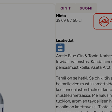
GINIT
SUOMI
Hinta
39,69 € / 50 cl
Lisätiedot
Arctic Blue Gin & Tonic. Korist
lowball Valmistus: Kaada aines
pensasmustikoilla. Aseta Arcti
Tämä on se hetki. Se ohikiitäv
helmeilevien mustikkamättäide
kuusenneulasten tuoksut kieto
mustikkametsässä. Me halusim
tuokion, aromien täydellisen 
maailman koettavaksi. Tästä i