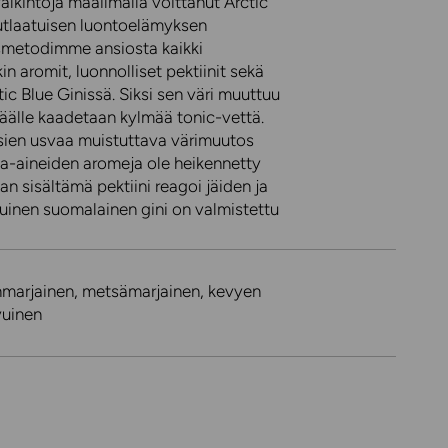
alkintoja maailmalla voittanut Arctic
tlaatuisen luontoelämyksen
ausmetodimme ansiosta kaikki
 aromit, luonnolliset pektiinit sekä
ctic Blue Ginissä. Siksi sen väri muuttuu
 päälle kaadetaan kylmää tonic-vettä.
sien usvaa muistuttava värimuutos
aka-aineiden aromeja ole heikennetty
kan sisältämä pektiini reagoi jäiden ja
tuinen suomalainen gini on valmistettu
anmarjainen, metsämarjainen, kevyen
uinen