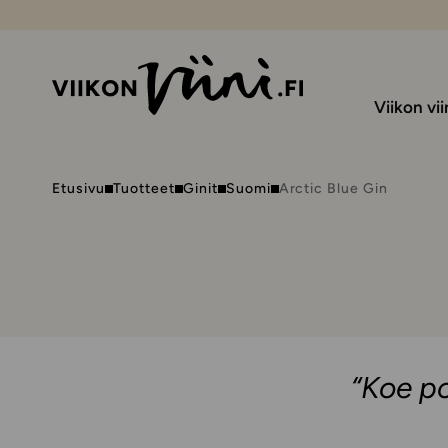
Viikon vii
Etusivu
Tuotteet
Ginit
Suomi
Arctic Blue Gin
“Koe p