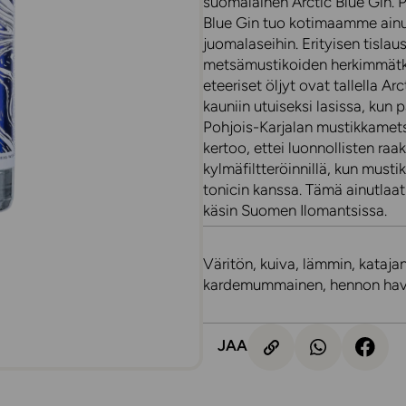
suomalainen Arctic Blue Gin. P
Blue Gin tuo kotimaamme ainu
juomalaseihin. Erityisen tisl
metsämustikoiden herkimmätkin
eteeriset öljyt ovat tallella Ar
kauniin utuiseksi lasissa, kun
Pohjois-Karjalan mustikkamet
kertoo, ettei luonnollisten ra
kylmäfiltteröinnillä, kun musti
tonicin kanssa. Tämä ainutlaa
käsin Suomen Ilomantsissa.
Väritön, kuiva, lämmin, kataj
kardemummainen, hennon hav
JAA