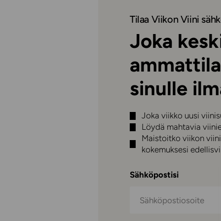
Tilaa Viikon Viini sähk
Joka keski
ammattila
sinulle ilm
Joka viikko uusi viini
Löydä mahtavia viini
Maistoitko viikon vi
kokemuksesi edellisvii
Sähköpostisi