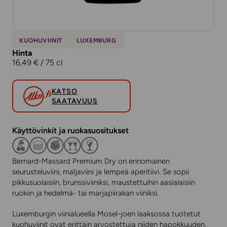
KUOHUVIINIT
LUXEMBURG
Hinta
16,49 € / 75 cl
KATSO
SAATAVUUS
Käyttövinkit ja ruokasuositukset
Bernard-Massard Premium Dry on erinomainen
seurusteluviini, maljaviini ja lempeä aperitiivi. Se sopii
pikkusuolaisiin, brunssiviiniksi, maustettuihin aasialaisiin
ruokiin ja hedelmä- tai marjapiirakan viiniksi.
Luxemburgin viinialueella Mosel-joen laaksossa tuotetut
kuohuviinit ovat erittäin arvostettuja niiden hapokkuuden,