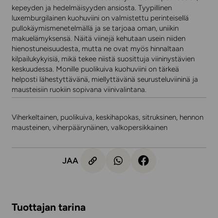
kepeyden ja hedelmäisyyden ansiosta. Tyypillinen
luxemburgilainen kuohuviini on valmistettu perinteisellä
pullokäymismenetelmällä ja se tarjoaa oman, uniikin
makuelämyksensä. Näitä viinejä kehutaan usein niiden
hienostuneisuudesta, mutta ne ovat myös hinnaltaan
kilpailukykyisiä, mikä tekee niistä suosittuja viininystävien
keskuudessa. Monille puolikuiva kuohuviini on tärkeä
helposti lähestyttävänä, miellyttävänä seurusteluviininä ja
mausteisiin ruokiin sopivana viinivalintana.
Viherkeltainen, puolikuiva, keskihapokas, sitruksinen, hennon
mausteinen, viherpäärynäinen, valkopersikkainen
JAA
Tuottajan tarina