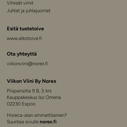
Vihreät viinit
Juhlat ja juhlajuomat
Esitä tuotetoive
www.alkotoive.fi
Ota yhteyttä
viikonviini@norex.fi
Viikon Viini By Norex
Piispansilta 9 B, 3. krs
Kauppakeskus Iso Omena
02230 Espoo
Horeca-alan ammattilainen?
Suuntaa sivulle
norex.fi