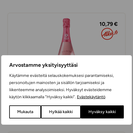
10,79 €
Arvostamme yksityisyyttäsi
Käytämme evästeitä selauskokemuksesi parantamiseksi,
personoitujen mainosten ja sisällön tarjoamiseksi ja
liikenteemme analysoimiseksi. Hyväksyt evästeidemme
käytön klikkaamalla ”Hyväksy kaikki”.
Evästekäytäntö
Tosti Moscato Pink
KUOHUVIINIT
Mukauta
Hylkää kaikki
Hyväksy kaikki
MAKEA
75 cl
ITALIA