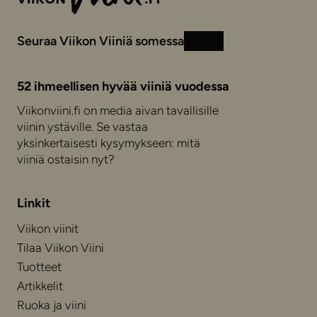
Seuraa Viikon Viiniä somessa
Instagram
Facebook
52 ihmeellisen hyvää viiniä vuodessa
Viikonviini.fi on media aivan tavallisille
viinin ystäville. Se vastaa
yksinkertaisesti kysymykseen: mitä
viiniä ostaisin nyt?
Linkit
Viikon viinit
Tilaa Viikon Viini
Tuotteet
Artikkelit
Ruoka ja viini