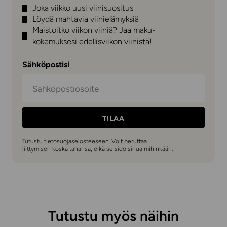
Joka viikko uusi viinisuositus
Löydä mahtavia viinielämyksiä
Maistoitko viikon viiniä? Jaa maku-
kokemuksesi edellisviikon viinistä!
Sähköpostisi
TILAA
Tutustu
tietosuojaselosteeseen
. Voit peruttaa
liittymisen koska tahansa, eikä se sido sinua mihinkään.
Tutustu myös näihin