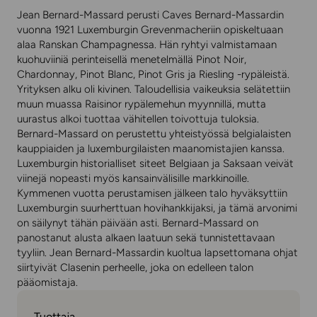
Jean Bernard-Massard perusti Caves Bernard-Massardin
vuonna 1921 Luxemburgin Grevenmacheriin opiskeltuaan
alaa Ranskan Champagnessa. Hän ryhtyi valmistamaan
kuohuviiniä perinteisellä menetelmällä Pinot Noir,
Chardonnay, Pinot Blanc, Pinot Gris ja Riesling -rypäleistä.
Yrityksen alku oli kivinen. Taloudellisia vaikeuksia selätettiin
muun muassa Raisinor rypälemehun myynnillä, mutta
uurastus alkoi tuottaa vähitellen toivottuja tuloksia.
Bernard-Massard on perustettu yhteistyössä belgialaisten
kauppiaiden ja luxemburgilaisten maanomistajien kanssa.
Luxemburgin historialliset siteet Belgiaan ja Saksaan veivät
viinejä nopeasti myös kansainvälisille markkinoille.
Kymmenen vuotta perustamisen jälkeen talo hyväksyttiin
Luxemburgin suurherttuan hovihankkijaksi, ja tämä arvonimi
on säilynyt tähän päivään asti. Bernard-Massard on
panostanut alusta alkaen laatuun sekä tunnistettavaan
tyyliin. Jean Bernard-Massardin kuoltua lapsettomana ohjat
siirtyivät Clasenin perheelle, joka on edelleen talon
pääomistaja.
Tuottaja