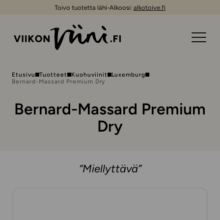
Toivo tuotetta lähi-Alkoosi:
alkotoive.fi
Etusivu
Tuotteet
Kuohuviinit
Luxemburg
Bernard-Massard Premium Dry
Bernard-Massard Premium
Dry
“Miellyttävä”