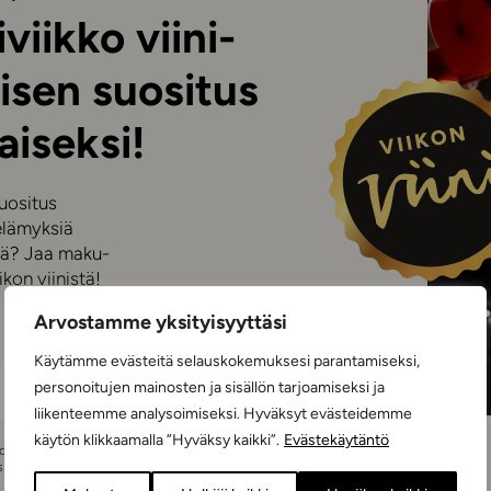
viikko viini-
isen suositus
aiseksi!
suositus
elämyksiä
iniä? Jaa maku-
kon viinistä!
Arvostamme yksityisyyttäsi
TILAA
Käytämme evästeitä selauskokemuksesi parantamiseksi,
personoitujen mainosten ja sisällön tarjoamiseksi ja
liikenteemme analysoimiseksi. Hyväksyt evästeidemme
käytön klikkaamalla ”Hyväksy kaikki”.
Evästekäytäntö
Voit peruttaa
 sido sinua mihinkään.