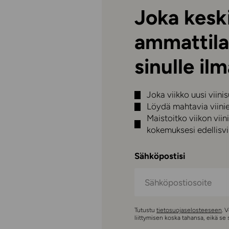
Joka keski
ammattila
sinulle ilm
Joka viikko uusi viini
Löydä mahtavia viini
Maistoitko viikon vi
kokemuksesi edellisvii
Sähköpostisi
Tutustu
tietosuojaselosteeseen
. 
liittymisen koska tahansa, eikä se