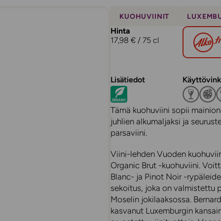
KUOHUVIINIT
LUXEMB
Hinta
17,98 € / 75 cl
Lisätiedot
Käyttövink
Tämä kuohuviini sopii mainiona
juhlien alkumaljaksi ja seuru
parsaviini.
Viini-lehden Vuoden kuohuvii
Organic Brut -kuohuviini. Voit
Blanc- ja Pinot Noir -rypälei
sekoitus, joka on valmistettu
Moselin jokilaaksossa. Bernar
kasvanut Luxemburgin kansainv