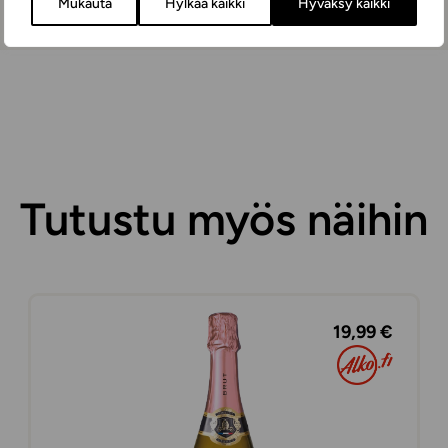
Mukauta
Hylkää kaikki
Hyväksy kaikki
Tutustu myös näihin
19,99 €