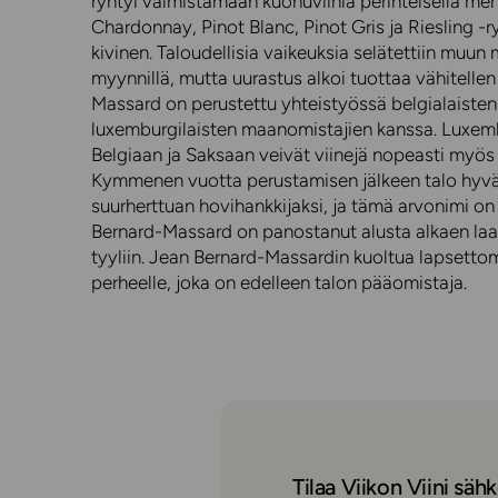
ryhtyi valmistamaan kuohuviiniä perinteisellä men
Chardonnay, Pinot Blanc, Pinot Gris ja Riesling -ry
kivinen. Taloudellisia vaikeuksia selätettiin muu
myynnillä, mutta uurastus alkoi tuottaa vähitellen 
Massard on perustettu yhteistyössä belgialaisten
luxemburgilaisten maanomistajien kanssa. Luxembur
Belgiaan ja Saksaan veivät viinejä nopeasti myös k
Kymmenen vuotta perustamisen jälkeen talo hyvä
suurherttuan hovihankkijaksi, ja tämä arvonimi on 
Bernard-Massard on panostanut alusta alkaen laa
tyyliin. Jean Bernard-Massardin kuoltua lapsettom
perheelle, joka on edelleen talon pääomistaja.
Tilaa Viikon Viini sähk