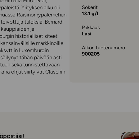
etelmällä Pinot Noir,
päleistä. Yrityksen alku oli
Sokerit
13.1 g/l
n muassa Raisinor rypälemehun
toivottuja tuloksia. Bernard-
Pakkaus
 kauppiaiden ja
Lasi
gin historialliset siteet
ansainvälisille markkinoille.
Alkon tuotenumero
ksyttiin Luxemburgin
900205
säilynyt tähän päivään asti.
tuun sekä tunnistettavaan
ana ohjat siirtyivät Clasenin
öpostiisi!