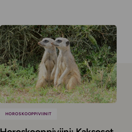
HOROSKOOPPIVIINIT
Horoskooppiviini: Kaksoset