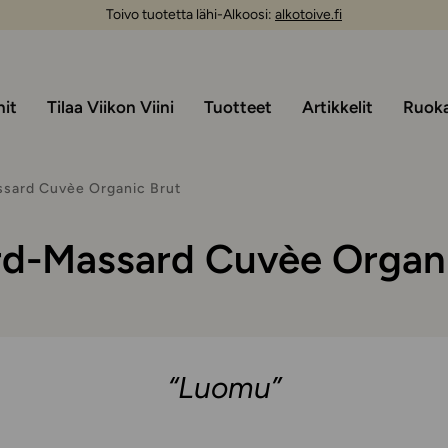
Toivo tuotetta lähi-Alkoosi:
alkotoive.fi
nit
Tilaa Viikon Viini
Tuotteet
Artikkelit
Ruoka 
sard Cuvèe Organic Brut
rd-Massard Cuvèe Organi
“Luomu”