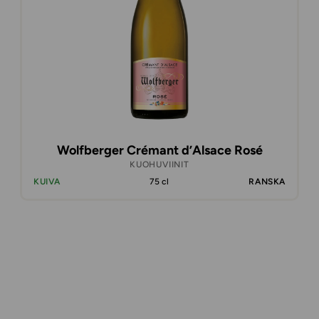
Wolfberger Crémant d’Alsace Rosé
KUOHUVIINIT
KUIVA
75 cl
RANSKA