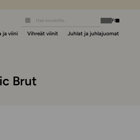
FI
Instagram
Facebook
ja viini
Vihreät viinit
Juhlat ja juhlajuomat
c Brut