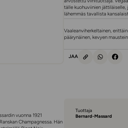
arvostettu viinituottaja. Vegaa
tälle kuohuviinien jättiläiselle
lähemmäs tavallista kansalaist
Vaaleanviherkeltainen, erittäin
päärynäinen, kevyen maustei
JAA
Tuottaja
ssardin vuonna 1921
Bernard-Massard
a Ranskan Champagnessa. Hän