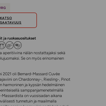
URG
KATSO
SAATAVUUS
it ja ruokasuositukset
 aperitiivina nälän nostattajaksi sekä
stelujuomaksi. Se on myös erinomainen
ni 2021 oli Bernard-Massard Cuvèe
tajaviini on Chardonnay-, Riesling-, Pinot
den harmoninen ja kypsän hedelmäinen
 perinteisellä samppanjamenetelmällä
d-Massardista on vuosisadan aikana
älisesti tunnetuin ja maailmalla