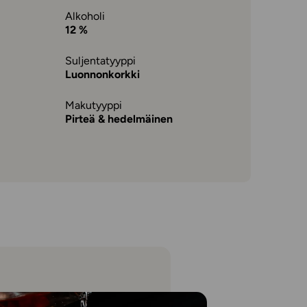
Alkoholi
12 %
Suljentatyyppi
Luonnonkorkki
Makutyyppi
Pirteä & hedelmäinen