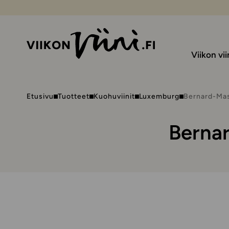
Viikon vii
Etusivu
Tuotteet
Kuohuviinit
Luxemburg
Bernard-Mas
Berna