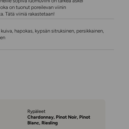
neille sopiva luomuviini on tärkeä askel
, joka on tuonut poreilevan viinin
a. Tätä viiniä rakastetaan!
 kuiva, hapokas, kypsän sitruksinen, persikkainen,
nen
Rypäleet
Chardonnay, Pinot Noir, Pinot
Blanc, Riesling