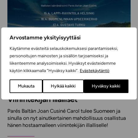
Arvostamme yksityisyyttäsi
Käytämme evästeitä selauskokemuksesi parantamiseksi,
personoitujen mainosten ja sisällön tarjoamiseksi ja
liikenteemme analysoimiseksi. Hyväksyt evästeidemme
käytön klikkaamalla ”Hyväksy kaikki”.
Evästekäytäntö
ETUSIVUN NOSTOT
Mukauta
Hylkää kaikki
Hyväksy kaikki
Viinintekijän illalliset
Parés Baltàn Joan Cusiné Carol tulee Suomeen ja
sinulla on nyt ainutkertainen mahdollisuus osallistua
hänen hostaamalleen viinintekijän illalliselle!​