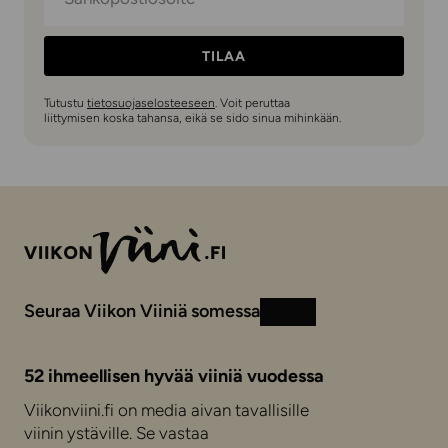
TILAA
Tutustu
tietosuojaselosteeseen
. Voit peruttaa
liittymisen koska tahansa, eikä se sido sinua mihinkään.
Seuraa Viikon Viiniä somessa
Instagram
Facebook
52 ihmeellisen hyvää viiniä vuodessa
Viikonviini.fi on media aivan tavallisille
viinin ystäville. Se vastaa