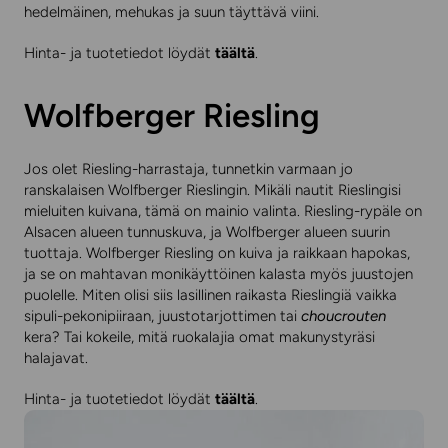
hedelmäinen, mehukas ja suun täyttävä viini.
Hinta- ja tuotetiedot löydät
täältä
.
Wolfberger Riesling
Jos olet Riesling-harrastaja, tunnetkin varmaan jo
ranskalaisen Wolfberger Rieslingin. Mikäli nautit Rieslingisi
mieluiten kuivana, tämä on mainio valinta. Riesling-rypäle on
Alsacen alueen tunnuskuva, ja Wolfberger alueen suurin
tuottaja. Wolfberger Riesling on kuiva ja raikkaan hapokas,
ja se on mahtavan monikäyttöinen kalasta myös juustojen
puolelle. Miten olisi siis lasillinen raikasta Rieslingiä vaikka
sipuli-pekonipiiraan, juustotarjottimen tai
choucrouten
kera? Tai kokeile, mitä ruokalajia omat makunystyräsi
halajavat.
Hinta- ja tuotetiedot löydät
täältä
.