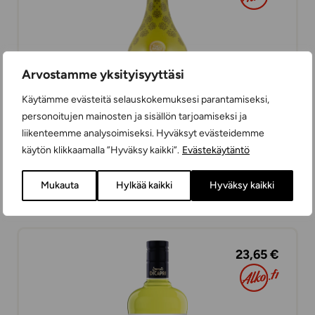
Arvostamme yksityisyyttäsi
Käytämme evästeitä selauskokemuksesi parantamiseksi,
personoitujen mainosten ja sisällön tarjoamiseksi ja
liikenteemme analysoimiseksi. Hyväksyt evästeidemme
käytön klikkaamalla ”Hyväksy kaikki”.
Evästekäytäntö
Tokaj Spirits Dubai-suklaa kermalikööri
LIKÖÖRIT
Mukauta
Hylkää kaikki
Hyväksy kaikki
50 cl
UNKARI
23,65 €