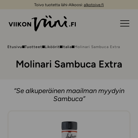
Toivo tuotetta lähi-Alkoosi:
alkotoive.fi
Etusivu
Tuotteet
Liköörit
Italia
Molinari Sambuca Extra
Molinari Sambuca Extra
“Se alkuperäinen maailman myydyin
Sambuca”