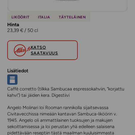
LIKÖÖRIT
ITALIA
TÄYTELÄINEN
Hinta
23,39 € / 50 cl
KATSO
SAATAVUUS
Lisätiedot
Caffè corretto (tilkka Sambucaa espressokahviin, ”korjattu
kahvi”) tai jäiden kera. Digestiivi
Angelo Molinari loi Rooman rannikolla sijaitsevassa
Civitavecchissa nimeään kantavan Sambuca-liköörin v.
1945. Angelo oli ammattilainen tuoksujen ja makujen
sekoittamisessa ja loi perustan yhä edelleen salaisena
pidettävään reseptiin tästä maailman kuuluisimmasta