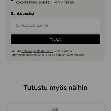
kokemuksesi edellisviikon viinistä!
Sähköpostisi
TILAA
Tutustu
tietosuojaselosteeseen
. Voit peruttaa
liittymisen koska tahansa, eikä se sido sinua mihinkään.
Tutustu myös näihin