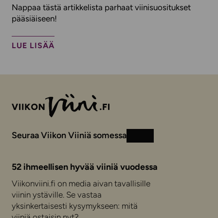
Nappaa tästä artikkelista parhaat viinisuositukset
pääsiäiseen!
LUE LISÄÄ
Seuraa Viikon Viiniä somessa
Instagram
Facebook
52 ihmeellisen hyvää viiniä vuodessa
Viikonviini.fi on media aivan tavallisille
viinin ystäville. Se vastaa
yksinkertaisesti kysymykseen: mitä
viiniä ostaisin nyt?