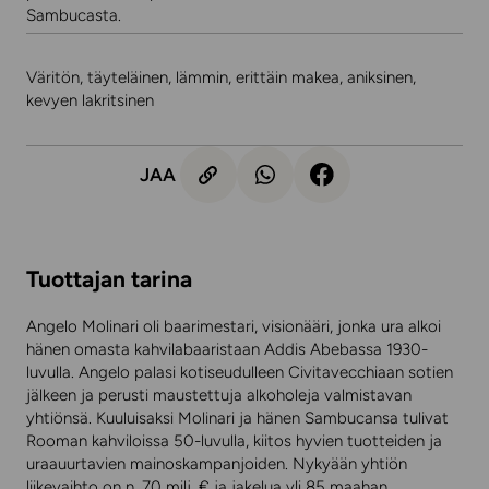
Sambucasta.
Väritön, täyteläinen, lämmin, erittäin makea, aniksinen,
kevyen lakritsinen
JAA
Tuottajan tarina
Angelo Molinari oli baarimestari, visionääri, jonka ura alkoi
hänen omasta kahvilabaaristaan Addis Abebassa 1930-
luvulla. Angelo palasi kotiseudulleen Civitavecchiaan sotien
jälkeen ja perusti maustettuja alkoholeja valmistavan
yhtiönsä. Kuuluisaksi Molinari ja hänen Sambucansa tulivat
Rooman kahviloissa 50-luvulla, kiitos hyvien tuotteiden ja
uraauurtavien mainoskampanjoiden. Nykyään yhtiön
liikevaihto on n. 70 milj. € ja jakelua yli 85 maahan.