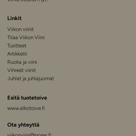
Linkit
Viikon viinit
Tilaa Viikon Viini
Tuotteet
Artikkelit
Ruoka ja viini
Vihreät viinit
Juhlat ja juhlajuomat
Esitä tuotetoive
www.alkotoive.fi
Ota yhteyttä
viikonviini@norex.fi