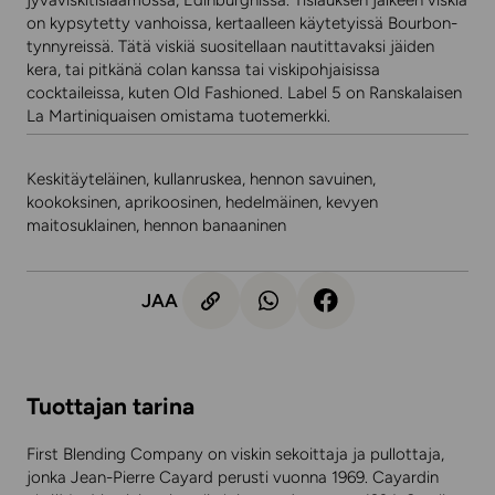
jyväviskitislaamossa, Edinburghissa. Tislauksen jälkeen viskiä
on kypsytetty vanhoissa, kertaalleen käytetyissä Bourbon-
tynnyreissä. Tätä viskiä suositellaan nautittavaksi jäiden
kera, tai pitkänä colan kanssa tai viskipohjaisissa
cocktaileissa, kuten Old Fashioned. Label 5 on Ranskalaisen
La Martiniquaisen omistama tuotemerkki.
Keskitäyteläinen, kullanruskea, hennon savuinen,
kookoksinen, aprikoosinen, hedelmäinen, kevyen
maitosuklainen, hennon banaaninen
JAA
Tuottajan tarina
First Blending Company on viskin sekoittaja ja pullottaja,
jonka Jean-Pierre Cayard perusti vuonna 1969. Cayardin