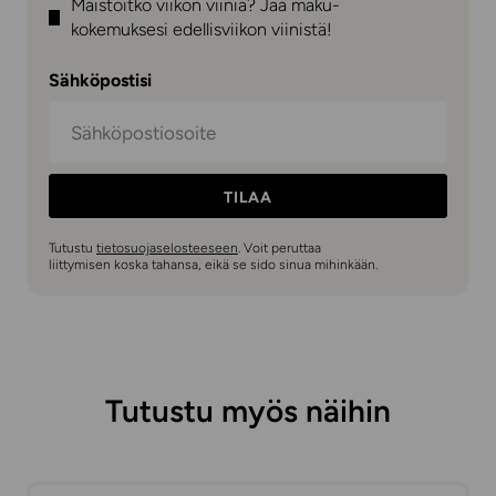
Maistoitko viikon viiniä? Jaa maku-
kokemuksesi edellisviikon viinistä!
Sähköpostisi
TILAA
Tutustu
tietosuojaselosteeseen
. Voit peruttaa
liittymisen koska tahansa, eikä se sido sinua mihinkään.
Tutustu myös näihin