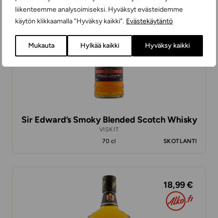
liikenteemme analysoimiseksi. Hyväksyt evästeidemme
käytön klikkaamalla ”Hyväksy kaikki”.
Evästekäytäntö
Mukauta
Hylkää kaikki
Hyväksy kaikki
Sir Edward’s Smoky Blended Scotch Whisky
VISKIT
70 cl
SKOTLANTI
18,99 €