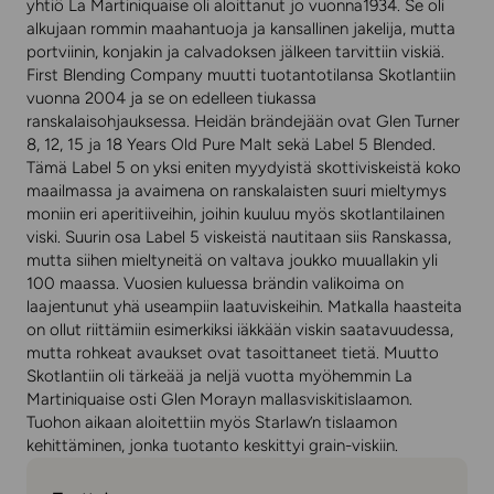
yhtiö La Martiniquaise oli aloittanut jo vuonna1934. Se oli
alkujaan rommin maahantuoja ja kansallinen jakelija, mutta
portviinin, konjakin ja calvadoksen jälkeen tarvittiin viskiä.
First Blending Company muutti tuotantotilansa Skotlantiin
vuonna 2004 ja se on edelleen tiukassa
ranskalaisohjauksessa. Heidän brändejään ovat Glen Turner
8, 12, 15 ja 18 Years Old Pure Malt sekä Label 5 Blended.
Tämä Label 5 on yksi eniten myydyistä skottiviskeistä koko
maailmassa ja avaimena on ranskalaisten suuri mieltymys
moniin eri aperitiiveihin, joihin kuuluu myös skotlantilainen
viski. Suurin osa Label 5 viskeistä nautitaan siis Ranskassa,
mutta siihen mieltyneitä on valtava joukko muuallakin yli
100 maassa. Vuosien kuluessa brändin valikoima on
laajentunut yhä useampiin laatuviskeihin. Matkalla haasteita
on ollut riittämiin esimerkiksi iäkkään viskin saatavuudessa,
mutta rohkeat avaukset ovat tasoittaneet tietä. Muutto
Skotlantiin oli tärkeää ja neljä vuotta myöhemmin La
Martiniquaise osti Glen Morayn mallasviskitislaamon.
Tuohon aikaan aloitettiin myös Starlaw’n tislaamon
kehittäminen, jonka tuotanto keskittyi grain-viskiin.