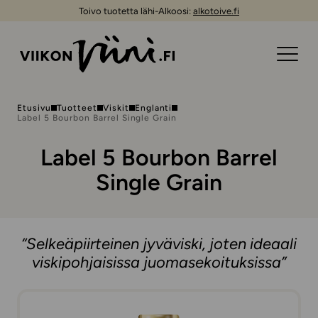
Toivo tuotetta lähi-Alkoosi:
alkotoive.fi
Etusivu
Tuotteet
Viskit
Englanti
Label 5 Bourbon Barrel Single Grain
Label 5 Bourbon Barrel
Single Grain
“Selkeäpiirteinen jyväviski, joten ideaali
viskipohjaisissa juomasekoituksissa”