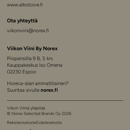
www.alkotoive.fi
Ota yhteyttä
viikonviini@norex.fi
Viikon Viini By Norex
Piispansilta 9 B, 3. krs
Kauppakeskus Iso Omena
02230 Espoo
Horeca-alan ammattilainen?
Suuntaa sivulle
norex.fi
Viikon Viiniä ylläpitää
© Norex Selected Brands Oy 2026
Rekisteriseloste
Evästeseloste