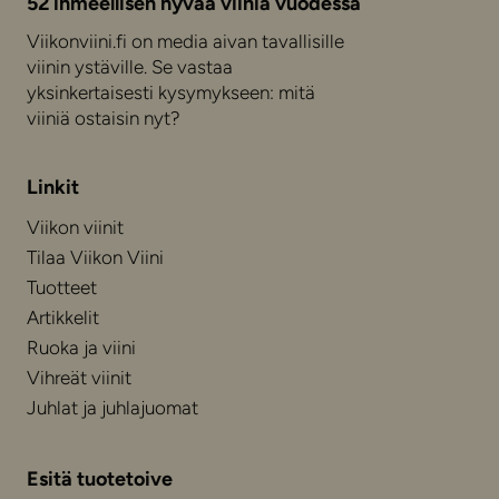
52 ihmeellisen hyvää viiniä vuodessa
Viikonviini.fi on media aivan tavallisille
viinin ystäville. Se vastaa
yksinkertaisesti kysymykseen: mitä
viiniä ostaisin nyt?
Linkit
Viikon viinit
Tilaa Viikon Viini
Tuotteet
Artikkelit
Ruoka ja viini
Vihreät viinit
Juhlat ja juhlajuomat
Esitä tuotetoive