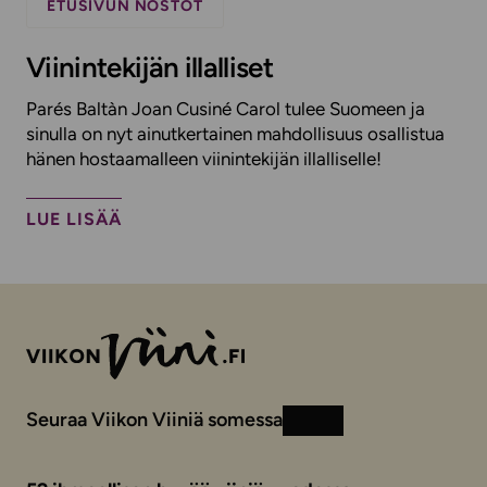
ETUSIVUN NOSTOT
Viinintekijän illalliset
Parés Baltàn Joan Cusiné Carol tulee Suomeen ja
sinulla on nyt ainutkertainen mahdollisuus osallistua
hänen hostaamalleen viinintekijän illalliselle!​
LUE LISÄÄ
Seuraa Viikon Viiniä somessa
Instagram
Facebook