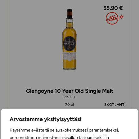
55,90 €
Glengoyne 10 Year Old Single Malt
VISKIT
70 cl
SKOTLANTI
Arvostamme yksityisyyttäsi
Käytämme evästeitä selauskokemuksesi parantamiseksi,
25,85 €
personoitujen mainosten ja sisällön tarjoamiseksi ja