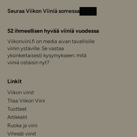
Seuraa Viikon Viiniä somessa
Instagram
Facebook
52 ihmeellisen hyvää viiniä vuodessa
Viikonviini.fi on media aivan tavallisille
viinin ystäville. Se vastaa
yksinkertaisesti kysymykseen: mitä
viiniä ostaisin nyt?
Linkit
Viikon viinit
Tilaa Viikon Viini
Tuotteet
Artikkelit
Ruoka ja viini
Vihreät viinit