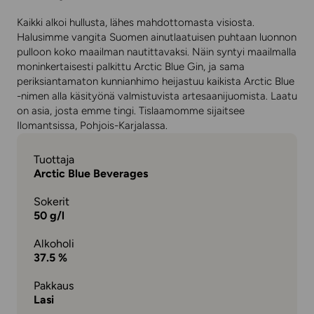
Kaikki alkoi hullusta, lähes mahdottomasta visiosta.
Halusimme vangita Suomen ainutlaatuisen puhtaan luonnon
pulloon koko maailman nautittavaksi. Näin syntyi maailmalla
moninkertaisesti palkittu Arctic Blue Gin, ja sama
periksiantamaton kunnianhimo heijastuu kaikista Arctic Blue
-nimen alla käsityönä valmistuvista artesaanijuomista. Laatu
on asia, josta emme tingi. Tislaamomme sijaitsee
Ilomantsissa, Pohjois-Karjalassa.
Tuottaja
Arctic Blue Beverages
Sokerit
50 g/l
Alkoholi
37.5 %
Pakkaus
Lasi