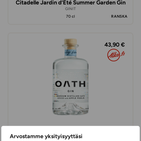
Citadelle Jardin d’Eté Summer Garden Gin
GINIT
70 cl
RANSKA
43,90 €
Oath Gin
Arvostamme yksityisyyttäsi
GINIT