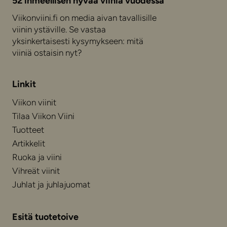
52 ihmeellisen hyvää viiniä vuodessa
Viikonviini.fi on media aivan tavallisille
viinin ystäville. Se vastaa
yksinkertaisesti kysymykseen: mitä
viiniä ostaisin nyt?
Linkit
Viikon viinit
Tilaa Viikon Viini
Tuotteet
Artikkelit
Ruoka ja viini
Vihreät viinit
Juhlat ja juhlajuomat
Esitä tuotetoive