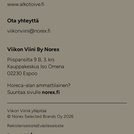
www.alkotoive.fi
Ota yhteyttä
viikonviini@norex.fi
Viikon Viini By Norex
Piispansilta 9 B, 3. krs
Kauppakeskus Iso Omena
02230 Espoo
Horeca-alan ammattilainen?
Suuntaa sivulle
norex.fi
Viikon Viiniä ylläpitää
© Norex Selected Brands Oy 2026
Rekisteriseloste
Evästeseloste