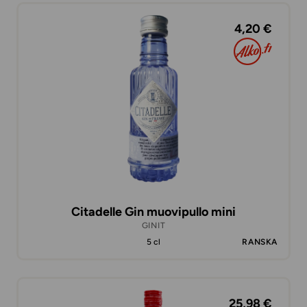
4,20 €
Citadelle Gin muovipullo mini
GINIT
5 cl
RANSKA
25,98 €