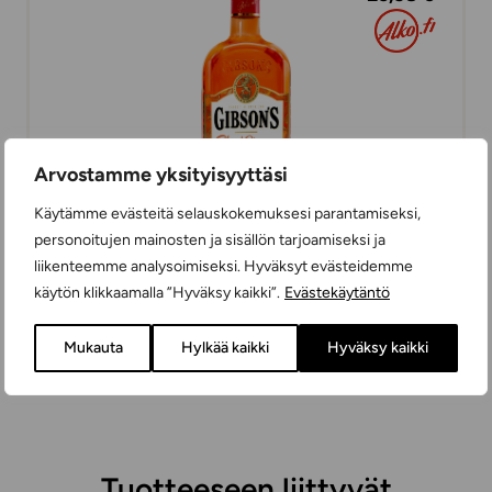
Arvostamme yksityisyyttäsi
Käytämme evästeitä selauskokemuksesi parantamiseksi,
personoitujen mainosten ja sisällön tarjoamiseksi ja
liikenteemme analysoimiseksi. Hyväksyt evästeidemme
Gibson’s Blood Orange Gin
käytön klikkaamalla ”Hyväksy kaikki”.
Evästekäytäntö
GINIT
70 cl
ENGLANTI
Mukauta
Hylkää kaikki
Hyväksy kaikki
Tuotteeseen liittyvät