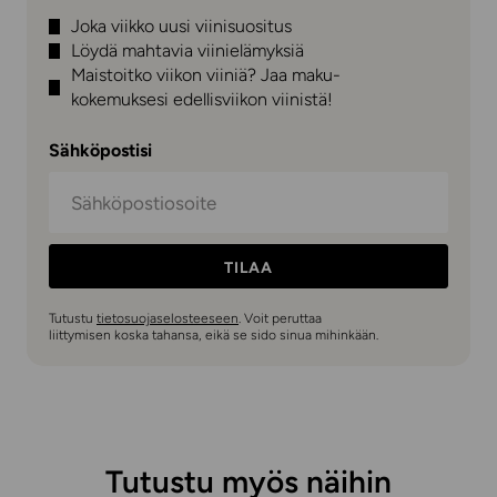
Joka viikko uusi viinisuositus
Löydä mahtavia viinielämyksiä
Maistoitko viikon viiniä? Jaa maku-
kokemuksesi edellisviikon viinistä!
Sähköpostisi
TILAA
Tutustu
tietosuojaselosteeseen
. Voit peruttaa
liittymisen koska tahansa, eikä se sido sinua mihinkään.
Tutustu myös näihin