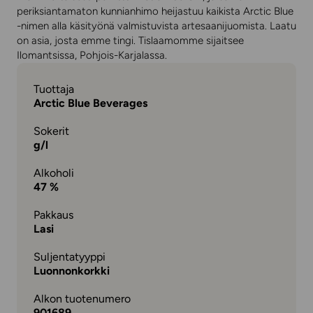
periksiantamaton kunnianhimo heijastuu kaikista Arctic Blue
-nimen alla käsityönä valmistuvista artesaanijuomista. Laatu
on asia, josta emme tingi. Tislaamomme sijaitsee
Ilomantsissa, Pohjois-Karjalassa.
Tuottaja
Arctic Blue Beverages
Sokerit
g/l
Alkoholi
47 %
Pakkaus
Lasi
Suljentatyyppi
Luonnonkorkki
Alkon tuotenumero
901689