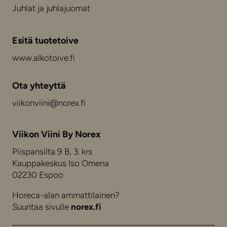
Juhlat ja juhlajuomat
Esitä tuotetoive
www.alkotoive.fi
Ota yhteyttä
viikonviini@norex.fi
Viikon Viini By Norex
Piispansilta 9 B, 3. krs
Kauppakeskus Iso Omena
02230 Espoo
Horeca-alan ammattilainen?
Suuntaa sivulle
norex.fi