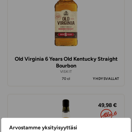
Old Virginia 6 Years Old Kentucky Straight
Bourbon
VISKIT
70 cl
YHDYSVALLAT
49,98 €
Arvostamme yksityisyyttäsi