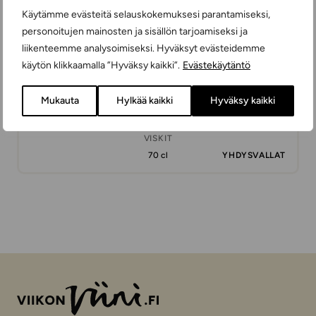
Käytämme evästeitä selauskokemuksesi parantamiseksi,
personoitujen mainosten ja sisällön tarjoamiseksi ja
liikenteemme analysoimiseksi. Hyväksyt evästeidemme
käytön klikkaamalla ”Hyväksy kaikki”.
Evästekäytäntö
Mukauta
Hylkää kaikki
Hyväksy kaikki
Ragtime Rye
VISKIT
70 cl
YHDYSVALLAT