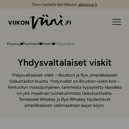
Toivo tuotetta lähi-Alkoosi:
alkotoive.fi
Etusivu
Tuotteet
Viskit
Yhdysvallat
Yhdysvaltalaiset viskit
Yhdysvaltalaiset viskit – Bourbon ja Rye, amerikkalaisen
tislaustaidon kruunu. Yhdysvallat on Bourbon-viskin koti –
Kentuckyn maissipohjainen, tammesta kypsytetty klassikko
on yksi maailman tunnetuimmista tislautuotteista.
Tennessee Whiskey ja Rye Whiskey täydentävät
amerikkalaisen viskimaailman laajan kirjon.