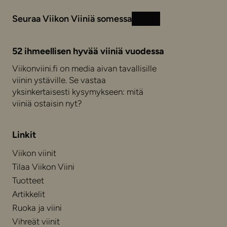
Seuraa Viikon Viiniä somessa
Instagram
Facebook
52 ihmeellisen hyvää viiniä vuodessa
Viikonviini.fi on media aivan tavallisille
viinin ystäville. Se vastaa
yksinkertaisesti kysymykseen: mitä
viiniä ostaisin nyt?
Linkit
Viikon viinit
Tilaa Viikon Viini
Tuotteet
Artikkelit
Ruoka ja viini
Vihreät viinit