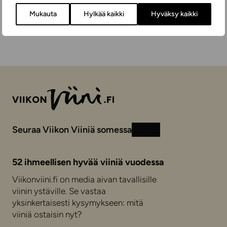
Mukauta
Hylkää kaikki
Hyväksy kaikki
Seuraa Viikon Viiniä somessa
Instagram
Facebook
52 ihmeellisen hyvää viiniä vuodessa
Viikonviini.fi on media aivan tavallisille
viinin ystäville. Se vastaa
yksinkertaisesti kysymykseen: mitä
viiniä ostaisin nyt?