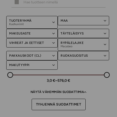
TUOTERYHMÄ
MAA
Kuohuviinit
MAKEUSASTE
TÄYTELÄISYYS
VIHREÄT JA EETTISET
RYPÄLELAJIKE
Macabeo
PAKKAUSKOOT (CL)
RUOKASUOSITUS
MAKUTYYPPI
3,0 €
–
576,0 €
NÄYTÄ VÄHEMMÄN SUODATTIMIA
TYHJENNÄ SUODATTIMET