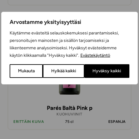
Arvostamme yksityisyyttäsi
17,98 €
Käytämme evästeitä selauskokemuksesi parantamiseksi,
personoitujen mainosten ja sisällön tarjoamiseksi ja
liikenteemme analysoimiseksi. Hyväksyt evästeidemme
käytön klikkaamalla ”Hyväksy kaikki”.
Evästekäytäntö
Mukauta
Hylkää kaikki
Hyväksy kaikki
Parés Baltà Pink p
KUOHUVIINIT
ERITTÄIN KUIVA
75 cl
ESPANJA