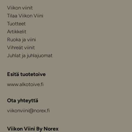
Viikon viinit
Tilaa Viikon Viini
Tuotteet
Artikkelit
Ruoka ja viini
Vihreät viinit
Juhlat ja juhlajuomat
Esitä tuotetoive
www.alkotoive.fi
Ota yhteyttä
viikonviini@norex.fi
Viikon Viini By Norex