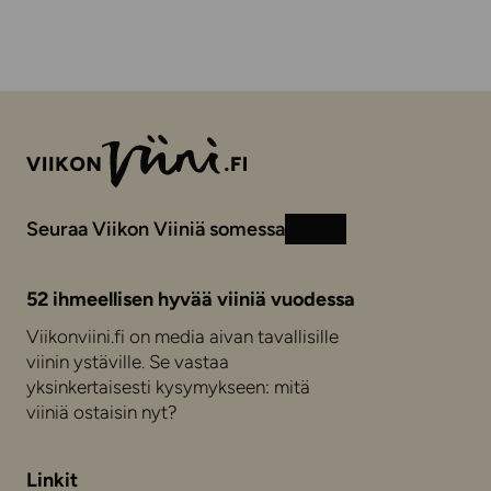
Seuraa Viikon Viiniä somessa
Instagram
Facebook
52 ihmeellisen hyvää viiniä vuodessa
Viikonviini.fi on media aivan tavallisille
viinin ystäville. Se vastaa
yksinkertaisesti kysymykseen: mitä
viiniä ostaisin nyt?
Linkit