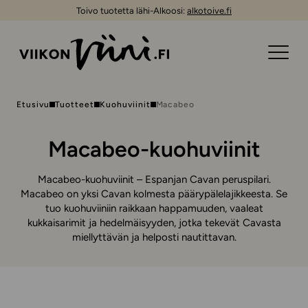
Toivo tuotetta lähi-Alkoosi:
alkotoive.fi
Etusivu
Tuotteet
Kuohuviinit
Macabeo
Macabeo-kuohuviinit
Macabeo-kuohuviinit – Espanjan Cavan peruspilari.
Macabeo on yksi Cavan kolmesta päärypälelajikkeesta. Se
tuo kuohuviiniin raikkaan happamuuden, vaaleat
kukkaisarimit ja hedelmäisyyden, jotka tekevät Cavasta
miellyttävän ja helposti nautittavan.