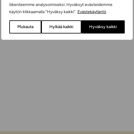
liikenteemme analysoimiseksi. Hyväksyt evästeidemme
käytön klikkaamalla ”Hyväksy kaikki”.
Evästekäytäntö
Mukauta
Hylkää kaikki
Hyväksy kaikki