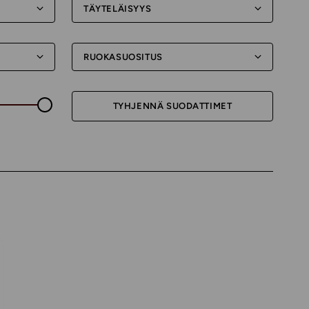
TÄYTELÄISYYS
RUOKASUOSITUS
TYHJENNÄ SUODATTIMET