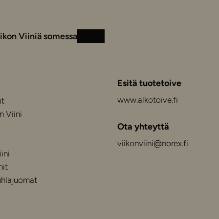
ikon Viiniä somessa
Instagram
Facebook
Esitä tuotetoive
www.alkotoive.fi
it
n Viini
Ota yhteyttä
viikonviini@norex.fi
ini
nit
juhlajuomat