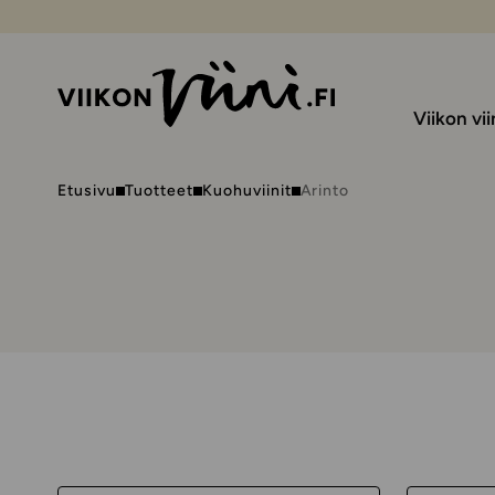
Viikon vii
Etusivu
Tuotteet
Kuohuviinit
Arinto