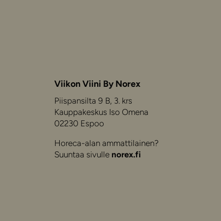
Viikon Viini By Norex
Piispansilta 9 B, 3. krs
Kauppakeskus Iso Omena
02230 Espoo
Horeca-alan ammattilainen?
Suuntaa sivulle
norex.fi