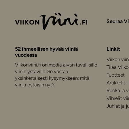
Seuraa Vi
52 ihmeellisen hyvää viiniä
Linkit
vuodessa
Viikon viin
Viikonviini.fi on media aivan tavallisille
Tilaa Viiko
viinin ystäville. Se vastaa
Tuotteet
yksinkertaisesti kysymykseen: mitä
Artikkelit
viiniä ostaisin nyt?
Ruoka ja vi
Vihreät vii
Juhlat ja 