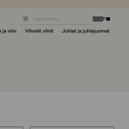
FI
Instagram
Facebook
ja viini
Vihreät viinit
Juhlat ja juhlajuomat