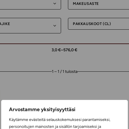
MAKEUSASTE
AJIKE
PAKKAUSKOOT (CL)
3,0 €
–
576,0 €
1 – 1 / 1 tulosta
Arvostamme yksityisyyttäsi
Käytämme evästeitä selauskokemuksesi parantamiseksi,
personoitujen mainosten ja sisällön tarjoamiseksi ja