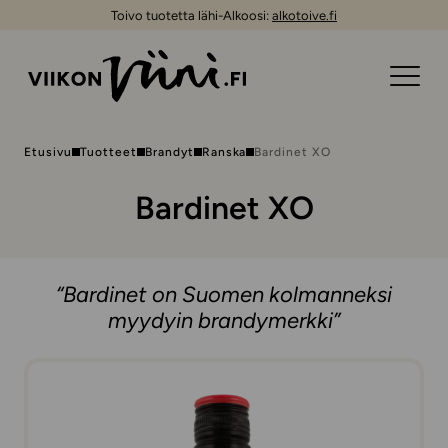
Toivo tuotetta lähi-Alkoosi:
alkotoive.fi
Etusivu
Tuotteet
Brandyt
Ranska
Bardinet XO
Bardinet XO
“Bardinet on Suomen kolmanneksi
myydyin brandymerkki”