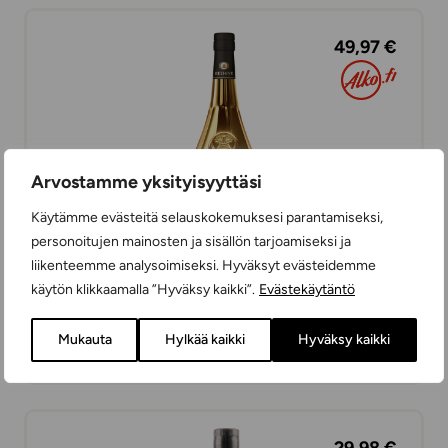
49,97 €
Arvostamme yksityisyyttäsi
Käytämme evästeitä selauskokemuksesi parantamiseksi,
personoitujen mainosten ja sisällön tarjoamiseksi ja
liikenteemme analysoimiseksi. Hyväksyt evästeidemme
käytön klikkaamalla ”Hyväksy kaikki”.
Evästekäytäntö
Beehive XO Gold Edition
BRANDYT
Mukauta
Hylkää kaikki
Hyväksy kaikki
100 cl
RANSKA