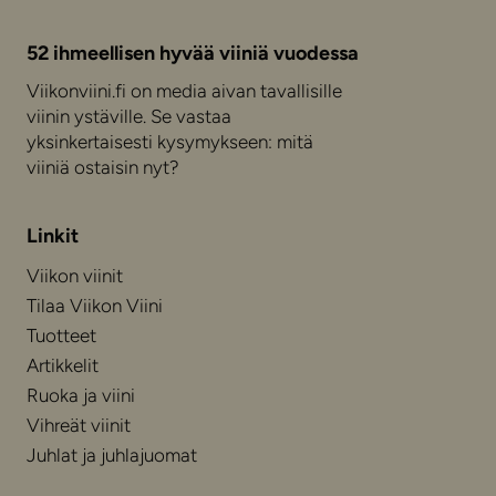
52 ihmeellisen hyvää viiniä vuodessa
Viikonviini.fi on media aivan tavallisille
viinin ystäville. Se vastaa
yksinkertaisesti kysymykseen: mitä
viiniä ostaisin nyt?
Linkit
Viikon viinit
Tilaa Viikon Viini
Tuotteet
Artikkelit
Ruoka ja viini
Vihreät viinit
Juhlat ja juhlajuomat