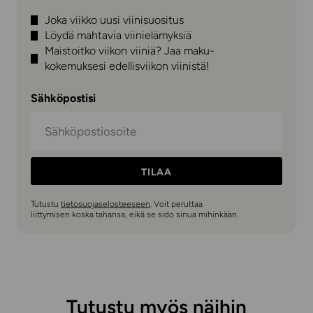
Joka viikko uusi viinisuositus
Löydä mahtavia viinielämyksiä
Maistoitko viikon viiniä? Jaa maku-
kokemuksesi edellisviikon viinistä!
Sähköpostisi
TILAA
Tutustu
tietosuojaselosteeseen
. Voit peruttaa
liittymisen koska tahansa, eikä se sido sinua mihinkään.
Tutustu myös näihin