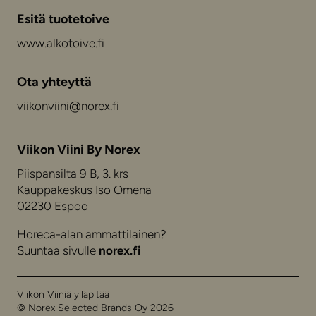
Esitä tuotetoive
www.alkotoive.fi
Ota yhteyttä
viikonviini@norex.fi
Viikon Viini By Norex
Piispansilta 9 B, 3. krs
Kauppakeskus Iso Omena
02230 Espoo
Horeca-alan ammattilainen?
Suuntaa sivulle
norex.fi
Viikon Viiniä ylläpitää
© Norex Selected Brands Oy 2026