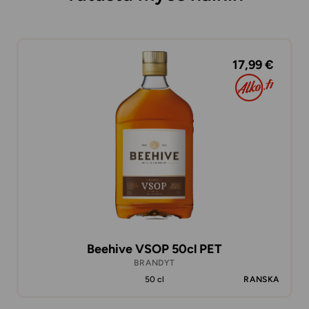
17,99 €
Beehive VSOP 50cl PET
BRANDYT
50 cl
RANSKA