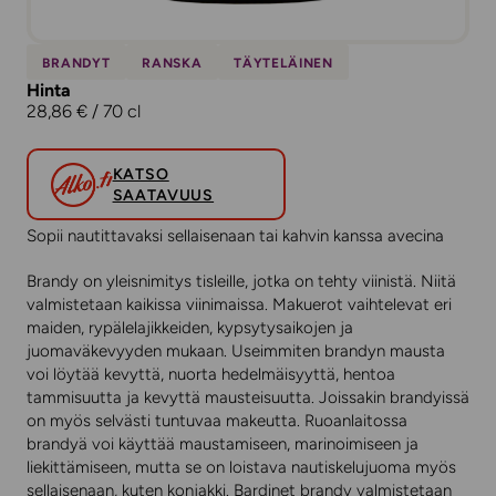
BRANDYT
RANSKA
TÄYTELÄINEN
Hinta
28,86 € / 70 cl
KATSO
SAATAVUUS
Sopii nautittavaksi sellaisenaan tai kahvin kanssa avecina
Brandy on yleisnimitys tisleille, jotka on tehty viinistä. Niitä
valmistetaan kaikissa viinimaissa. Makuerot vaihtelevat eri
maiden, rypälelajikkeiden, kypsytysaikojen ja
juomaväkevyyden mukaan. Useimmiten brandyn mausta
voi löytää kevyttä, nuorta hedelmäisyyttä, hentoa
tammisuutta ja kevyttä mausteisuutta. Joissakin brandyissä
on myös selvästi tuntuvaa makeutta. Ruoanlaitossa
brandyä voi käyttää maustamiseen, marinoimiseen ja
liekittämiseen, mutta se on loistava nautiskelujuoma myös
sellaisenaan, kuten konjakki. Bardinet brandy valmistetaan