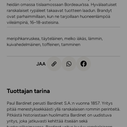
heidän omassa tislaamossaan Bordeaux’ssa. Hyvälaatuiset
ranskalaiset rypäleet takaavat tuotteen laadun. Brandyt
ovat parhaimmillaan, kun ne tarjoillaan huoneenlämpöä
viileämpinä, 16–18-asteisina.
meripihkanruskea, täyteläinen, melko iäkäs, lämmin,
kuivahedelmäinen, toffeinen, tamminen
JAA
Tuottajan tarina
Paul Bardinet perusti Bardinet S.A.:n vuonna 1857. Yritys
pitää menestyksekkäästi yllä ranskalaisen rommin perinteitä.
Pitkästä historiastaan huolimatta Bardinet on uudistuva
yritys, joka jatkuvasti kehittää itseään sekä