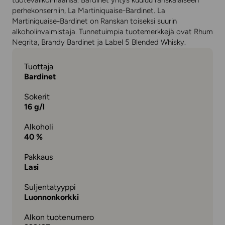
tuotevalikoimaansa. Bardinet yritys kuuluu ranskalaiseen
perhekonserniin, La Martiniquaise-Bardinet. La
Martiniquaise-Bardinet on Ranskan toiseksi suurin
alkoholinvalmistaja. Tunnetuimpia tuotemerkkejä ovat Rhum
Negrita, Brandy Bardinet ja Label 5 Blended Whisky.
Tuottaja
Bardinet
Sokerit
16 g/l
Alkoholi
40 %
Pakkaus
Lasi
Suljentatyyppi
Luonnonkorkki
Alkon tuotenumero