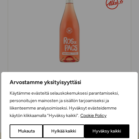
Parés Baltà Ros de Pacs
Arvostamme yksityisyyttäsi
ROSÉ WINES
DRY
75 cl
SPAIN
Käytämme evästeitä selauskokemuksesi parantamiseksi,
personoitujen mainosten ja sisällön tarjoamiseksi ja
liikenteemme analysoimiseksi. Hyväksyt evästeidemme
käytön klikkaamalla ”Hyväksy kaikki”.
Cookie Policy
Mukauta
Hylkää kaikki
Hyväksy kaikki