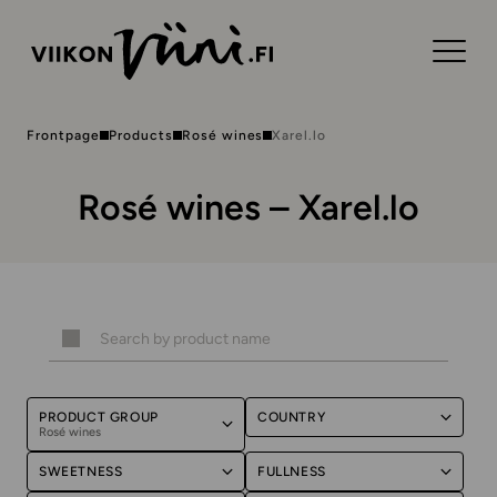
Frontpage
Products
Rosé wines
Xarel.lo
Rosé wines – Xarel.lo
PRODUCT GROUP
COUNTRY
Rosé wines
SWEETNESS
FULLNESS