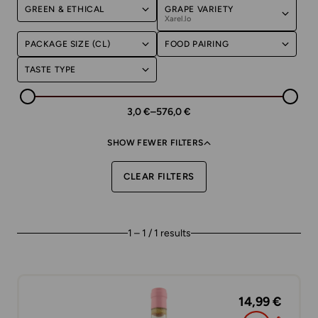
GREEN & ETHICAL
GRAPE VARIETY
Xarel.lo
PACKAGE SIZE (CL)
FOOD PAIRING
TASTE TYPE
3,0 €
–
576,0 €
SHOW FEWER FILTERS
CLEAR FILTERS
1 – 1 / 1 results
14,99 €