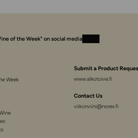
ine of the Week" on social media
Instagram
Facebook
Submit a Product Reques
www.alkotoive.fi
the Week
Contact Us
viikonviini@norex.fi
 Wine
es
ks