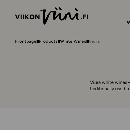
W
Frontpage
Products
White Wines
Viura
Viura white wines –
traditionally used 