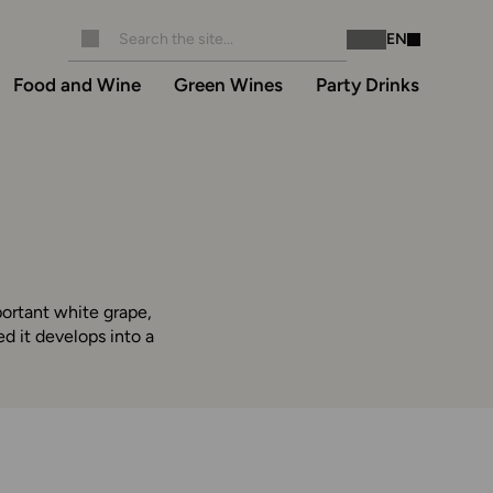
EN
Instagram
Facebook
Food and Wine
Green Wines
Party Drinks
portant white grape,
d it develops into a