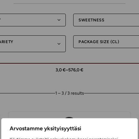
Y
SWEETNESS
ARIETY
PACKAGE SIZE (CL)
3,0 €
–
576,0 €
1 – 3 / 3 results
24,98 €
Arvostamme yksityisyyttäsi