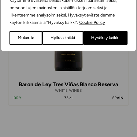
Käytämme evästeitä selauskokemuksesi parantamiseksi,
personoitujen mainosten ja sisällön tarjoamiseksi ja
liikenteemme analysoimiseksi. Hyväksyt evästeidemme
käytön klikkaamalla ”Hyväksy kaikki”.
Cookie Policy
Mukauta
Hylkää kaikki
Hyväksy kaikki
Baron de Ley Tres Viñas Blanco Reserva
WHITE WINES
DRY
75 cl
SPAIN