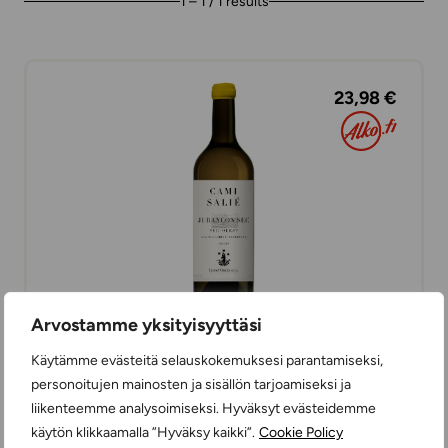
1 – 1 / 1 results
23,98 €
Arvostamme yksityisyyttäsi
Käytämme evästeitä selauskokemuksesi parantamiseksi,
Cami Salié Jurançon Sec
personoitujen mainosten ja sisällön tarjoamiseksi ja
WHITE WINES
liikenteemme analysoimiseksi. Hyväksyt evästeidemme
DRY
75 cl
FRANCE
käytön klikkaamalla ”Hyväksy kaikki”.
Cookie Policy