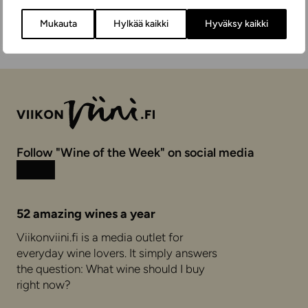
Mukauta
Hylkää kaikki
Hyväksy kaikki
Follow "Wine of the Week" on social media
Instagram
Facebook
52 amazing wines a year
Viikonviini.fi is a media outlet for
everyday wine lovers. It simply answers
the question: What wine should I buy
right now?