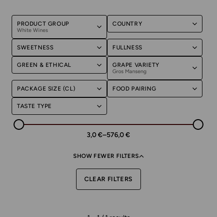
PRODUCT GROUP
COUNTRY
White Wines
SWEETNESS
FULLNESS
GREEN & ETHICAL
GRAPE VARIETY
Gros Manseng
PACKAGE SIZE (CL)
FOOD PAIRING
TASTE TYPE
3,0 €
–
576,0 €
SHOW FEWER FILTERS
CLEAR FILTERS