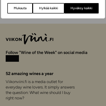
Mukauta
Hylkää kaikki
Hyväksy kaikki
Follow "Wine of the Week" on social media
Instagram
Facebook
52 amazing wines a year
Viikonviini.fi is a media outlet for
everyday wine lovers. It simply answers
the question: What wine should I buy
right now?