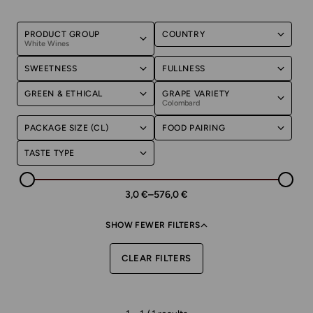
PRODUCT GROUP
COUNTRY
White Wines
SWEETNESS
FULLNESS
GREEN & ETHICAL
GRAPE VARIETY
Colombard
PACKAGE SIZE (CL)
FOOD PAIRING
TASTE TYPE
3,0 €
–
576,0 €
SHOW FEWER FILTERS
CLEAR FILTERS