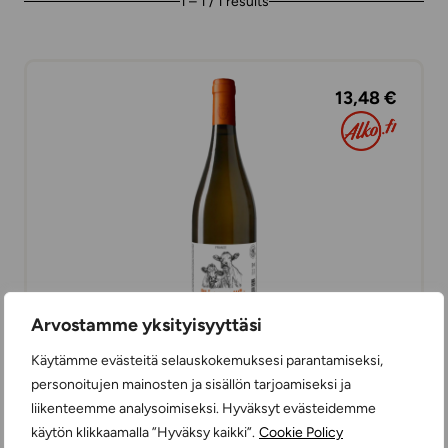
1 – 1 / 1 results
13,48 €
Arvostamme yksityisyyttäsi
Käytämme evästeitä selauskokemuksesi parantamiseksi,
Oh la Vache Blanc
personoitujen mainosten ja sisällön tarjoamiseksi ja
WHITE WINES
liikenteemme analysoimiseksi. Hyväksyt evästeidemme
DRY
75 cl
FRANCE
käytön klikkaamalla ”Hyväksy kaikki”.
Cookie Policy