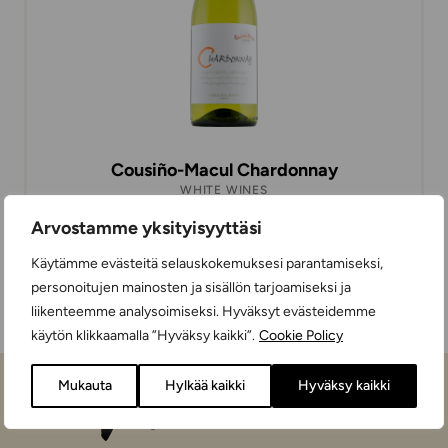
Cousiño-Macul Chardonnay
WHITE WINES
DRY
75 cl
CHILE
Arvostamme yksityisyyttäsi
Käytämme evästeitä selauskokemuksesi parantamiseksi,
personoitujen mainosten ja sisällön tarjoamiseksi ja
liikenteemme analysoimiseksi. Hyväksyt evästeidemme
käytön klikkaamalla ”Hyväksy kaikki”.
Cookie Policy
Mukauta
Hylkää kaikki
Hyväksy kaikki