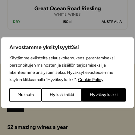
Great Ocean Road Riesling
WHITE WINES
DRY
150 cl
AUSTRALIA
Arvostamme yksityisyyttäsi
Käytämme evästeitä selauskokemuksesi parantamiseksi,
personoitujen mainosten ja sisällön tarjoamiseksi ja
liikenteemme analysoimiseksi. Hyväksyt evästeidemme
käytön klikkaamalla ”Hyväksy kaikki”.
Cookie Policy
Mukauta
Hylkää kaikki
Hyväksy kaikki
Follow "Wine of the Week" on social media
Instagram
Facebook
52 amazing wines a year