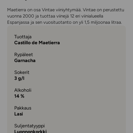
Maetierra on osa Vintae viiniyhtymää. Vintae on perustettu
vuonna 2000 ja tuottaa viinejä 12 eri viinialueella
Espanjassa ja sen vuosituotanto on yli 1,5 miljoonaa litraa.
Tuottaja
Castillo de Maetierra
Rypäleet
Garnacha
Sokerit
3 g/l
Alkoholi
14 %
Pakkaus
Lasi
Suljentatyyppi
Luonnonkorkki