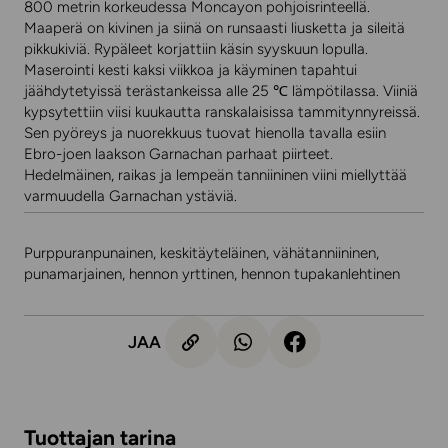
800 metrin korkeudessa Moncayon pohjoisrinteellä.
Maaperä on kivinen ja siinä on runsaasti liusketta ja sileitä
pikkukiviä. Rypäleet korjattiin käsin syyskuun lopulla.
Maserointi kesti kaksi viikkoa ja käyminen tapahtui
jäähdytetyissä terästankeissa alle 25 ℃ lämpötilassa. Viiniä
kypsytettiin viisi kuukautta ranskalaisissa tammitynnyreissä.
Sen pyöreys ja nuorekkuus tuovat hienolla tavalla esiin
Ebro-joen laakson Garnachan parhaat piirteet.
Hedelmäinen, raikas ja lempeän tanniininen viini miellyttää
varmuudella Garnachan ystäviä.
Purppuranpunainen, keskitäyteläinen, vähätanniininen,
punamarjainen, hennon yrttinen, hennon tupakanlehtinen
JAA
Tuottajan tarina