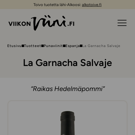
Toivo tuotetta lähi-Alkoosi:
alkotoive.fi
Etusivu
Tuotteet
Punaviinit
Espanja
La Garnacha Salvaje
La Garnacha Salvaje
“Raikas Hedelmäpommi”