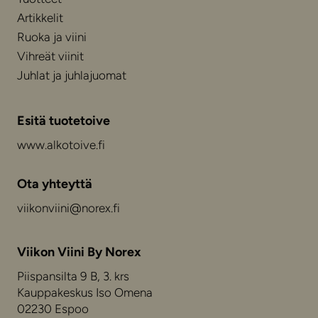
Artikkelit
Ruoka ja viini
Vihreät viinit
Juhlat ja juhlajuomat
Esitä tuotetoive
www.alkotoive.fi
Ota yhteyttä
viikonviini@norex.fi
Viikon Viini By Norex
Piispansilta 9 B, 3. krs
Kauppakeskus Iso Omena
02230 Espoo