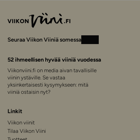
Seuraa Viikon Viiniä somessa
Instagram
Facebook
52 ihmeellisen hyvää viiniä vuodessa
Viikonviini.fi on media aivan tavallisille
viinin ystäville. Se vastaa
yksinkertaisesti kysymykseen: mitä
viiniä ostaisin nyt?
Linkit
Viikon viinit
Tilaa Viikon Viini
Tuotteet