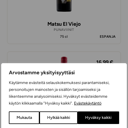
Matsu El Viejo
PUNAVIINIT
75 cl
ESPANJA
16,99 €
Arvostamme yksityisyyttäsi
Käytämme evästeitä selauskokemuksesi parantamiseksi,
personoitujen mainosten ja sisällön tarjoamiseksi ja
liikenteemme analysoimiseksi. Hyväksyt evästeidemme
käytön klikkaamalla ”Hyväksy kaikki”.
Evästekäytäntö
Mukauta
Hylkää kaikki
Hyväksy kaikki